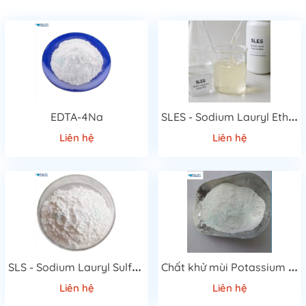
S
LES - Sodium Lauryl Ether Sulfate 70%
EDTA-4Na
Liên hệ
Liên hệ
S
LS - Sodium Lauryl Sulfate
C
hất khử mùi Potassium monopersulfate Compound
Liên hệ
Liên hệ