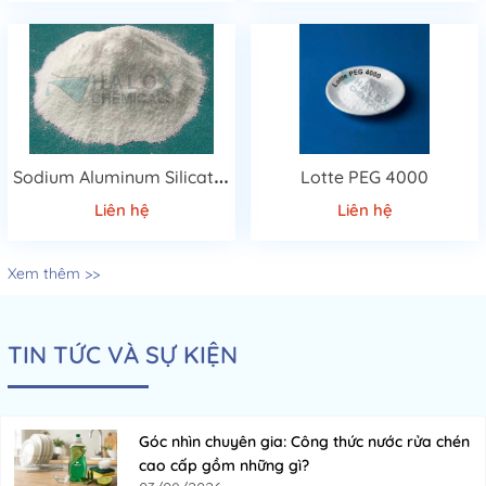
S
odium Aluminum Silicate 4A(4A ZEOLITE)
Lotte PEG 4000
Liên hệ
Liên hệ
Xem thêm >>
TIN TỨC VÀ SỰ KIỆN
Góc nhìn chuyên gia: Công thức nước rửa chén
cao cấp gồm những gì?