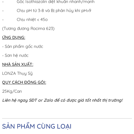
- Gốc Isothiazolin diệt khuẩn nhanh/mạnh
- Chịu pH từ 3-8 và Bị phân hủy khi pH>9
- Chịu nhiệt < 45o
(Tương đương Rocima 623)
ỨNG DỤNG:
- Sản phẩm gốc nước
- Sơn hệ nước
NHÀ SẢN XUẤT:
LONZA Thụy Sỹ
QUY CÁCH ĐÓNG GÓI:
25Kg/Can
Liên hệ ngay SĐT or Zalo để có được giá tốt nhất thị trường!
SẢN PHẨM CÙNG LOẠI