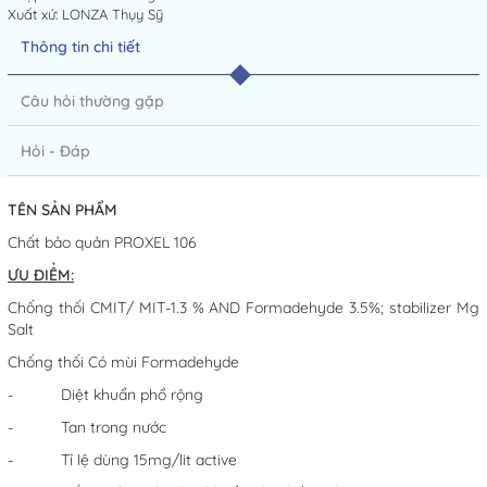
Xuất xứ: LONZA Thụy Sỹ
Thông tin chi tiết
Câu hỏi thường gặp
Hỏi - Đáp
TÊN SẢN PHẨM
Chất bảo quản PROXEL 106
ƯU ĐIỂM:
Chống thối CMIT/ MIT-1.3 % AND Formadehyde 3.5%; stabilizer Mg
Salt
Chống thối Có mùi Formadehyde
- Diệt khuẩn phổ rộng
- Tan trong nước
- Tỉ lệ dùng 15mg/lit active