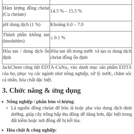
Hàm lượng đồng chelat
14.5 % – 15.5 %
(Cu chelate)
pH dung dịch (1 %)
Khoảng 6.0 – 7.0
Thành phần không tan
≤ 0.1 %
(insolubles)
Hòa tan / dung dịch ổn
Hòa tan tốt trong nước và tạo ra dung dịch
định
chelat đồng ổn định
JackChem cũng liệt EDTA-CuNa₂ vào danh mục sản phẩm EDTA
của họ, phục vụ các ngành như nông nghiệp, xử lý nước, chăm sóc
cá nhân, hóa chất đặc biệt.
3. Chức năng & ứng dụng
Nông nghiệp / phân bón vi lượng
:
Là nguồn đồng chelat để bón lá hoặc pha vào dung dịch dinh
dưỡng, giúp cây trồng hấp thu đồng dễ dàng hơn, đặc biệt trong
đất kiềm hoặc nơi đồng dễ bị kết tủa.
Hóa chất & công nghiệp
: