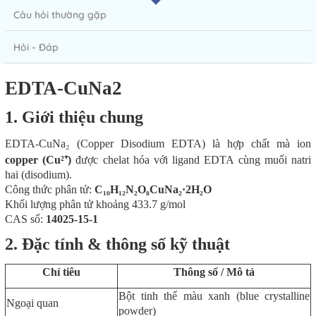
Câu hỏi thường gặp
Hỏi - Đáp
EDTA-CuNa2
1. Giới thiệu chung
EDTA-CuNa₂ (Copper Disodium EDTA) là hợp chất mà ion
copper (Cu²⁺)
được chelat hóa với ligand EDTA cùng muối natri
hai (disodium).
Công thức phân tử:
C₁₀H₁₂N₂O₈CuNa₂·2H₂O
Khối lượng phân tử khoảng 433.7 g/mol
CAS số:
14025-15-1
2. Đặc tính & thông số kỹ thuật
Chỉ tiêu
Thông số / Mô tả
Bột tinh thể màu xanh (blue crystalline
Ngoại quan
powder)