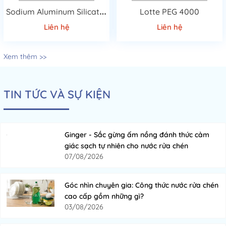
S
odium Aluminum Silicate 4A(4A ZEOLITE)
Lotte PEG 4000
Liên hệ
Liên hệ
Xem thêm >>
TIN TỨC VÀ SỰ KIỆN
Ginger - Sắc gừng ấm nồng đánh thức cảm
giác sạch tự nhiên cho nước rửa chén
07/08/2026
Góc nhìn chuyên gia: Công thức nước rửa chén
cao cấp gồm những gì?
03/08/2026