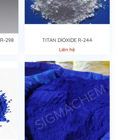
 R-298
TITAN DIOXIDE R-244
Liên hệ
ày chính là linh hồn của sơn, mang lại màu sắc cảm xúc
phải chăng, dễ bảo quản khi sử dụng mà còn rất dễ dàng
màu quá nhạt ta chỉ cần thêm bột màu đến độ ưng ý là
g các loại ngành nghề: như gốm sứ, sơn nước,các vật
m gỗ/nhuộm giấy thì bột màu giúp xử lý các chất liệu
cạnh đó, đối với ngành sơn nước sẽ được dùng để che
phụ gia màu và keo.