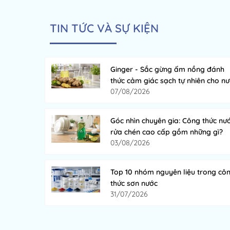
TIN TỨC VÀ SỰ KIỆN
Ginger - Sắc gừng ấm nồng đánh
thức cảm giác sạch tự nhiên cho n
07/08/2026
rửa chén
Góc nhìn chuyên gia: Công thức nư
rửa chén cao cấp gồm những gì?
03/08/2026
Top 10 nhóm nguyên liệu trong cô
thức sơn nước
31/07/2026