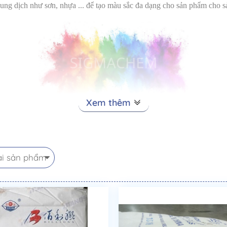
dung dịch như sơn, nhựa ... để tạo màu sắc đa dạng cho sản phẩm cho 
Xem thêm
ÔNG NGHIỆP
ại sản phẩm
tắn, độ bền màu cao (ổn định nhiệt độ, bền kiềm, bền axit ...)
nh hưởng bởi nhiệt độ, thời tiết, giá thành cao