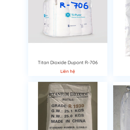
Bột màu vô cơ:
Ưu điểm:
Bột màu vô cơ thường bền dưới ánh sáng Mặ
Nhược điểm:
màu không tươi sáng như Bột màu hữ
Titan Dioxide Dupont R-706
Liên hệ
TẦM QUAN TRỌNG CỦA BỘT MÀU 
Bột màu công nghiệp
là một nguyên liệu vô cùng qua
tính thẩm mỹ cao cho ngôi nhà của bạn cũng như mọi 