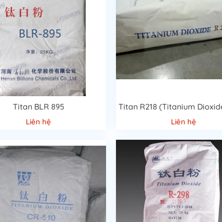
t trời, thời tiết, chịu nhiệt cao, khả năng chống dung môi tốt …Giá t
u cơ.
Titan BLR 895
Liên hệ
Liên hệ
CÔNG NGHIỆP
n trọng, không thể thiếu trong ngành sản xuất hiện nay.
Bột màu côn
nơi trên thế giới, như gạch terrazzo, nhuộm màu cho gỗ hay mang vào