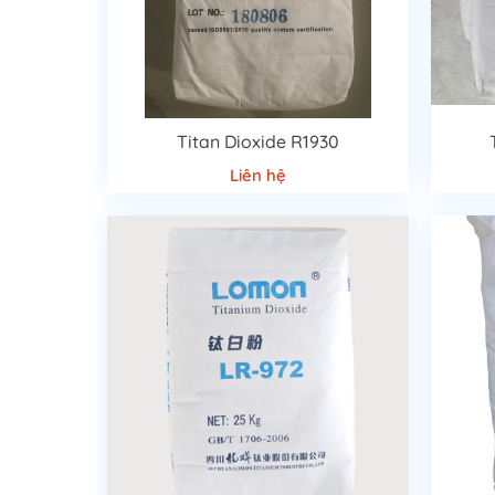
phẩm, bột màu còn có thể tăng khả năng chống chọi mạnh
Titan Dioxide R1930
Liên hệ
Bột màu công nghiệp
mang ý nghĩa rất quan trọng tro
cho sơn. Làm tô điểm cho chính không gian, trang trí 
khắc phục nếu sử dụng sai. Nếu như bạn pha quá đậm,
được, tránh những sản phẩm màu khác rất khó sửa, th
liệu xây dựng, phụ gia phân bón,..
Về phía vật liệu xây dựng sẽ được sử dụng như làm g
từ gỗ giúp sản phẩm thêm đa dạng về màu sắc. Ngoài
phủ, bảo vệ nguyên liệu một cách tốt hơn. Cuối cùng đ