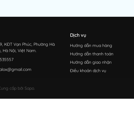
Dịch vụ
9, KĐT Vạn Phúc, Phường Hà
Hướng dẫn mua hàng
, Hà Nội, Việt Nam.
Hướng dẫn thanh toán
535557
Hướng dẫn giao nhận
alox@gmail.com
Điều khoản dịch vụ
ung cấp bởi Sapo.