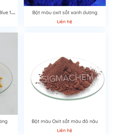
B
ột màu công nghiệp xanh Blue 15.3
Bột màu oxit sắt xanh dương
Liên hệ
vàng
Bột màu Oxit sắt màu đỏ nâu
Liên hệ