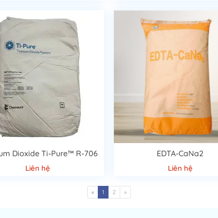
ium Dioxide Ti-Pure™ R-706
EDTA-CaNa2
Liên hệ
Liên hệ
«
1
2
»