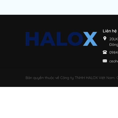
Liên hệ
20LK
Đông
0984
ceoh
Bản quyền thuộc về Công ty TNHH HALOX Việt Nam. C