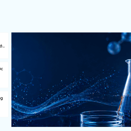
ước
ớc
ng