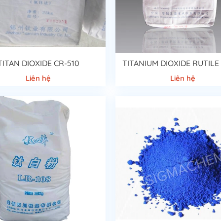
 mẽ với thời tiết và bền màu với hầu hết các loại hóa chất.
TITAN DIOXIDE CR-510
TITANIUM DIOXIDE RUTILE
Liên hệ
Liên hệ
ng sản xuất sơn. Có thể nói, nếu như base sơn là nền móng thì bột n
các công trình của bạn. Việc sử dụng bột màu không chỉ có giá thành 
 chúng ta chỉ cần thêm dung môi tạo màu như sơn..Còn nếu như pha 
ậm chí phải bỏ đi.
Bột màu công nghiệp
còn được sử dụng cho đa dạn
ạch,
bột màu
còn giúp nhuộm màu bê tông xi măng . Trong ngành nhuộ
 ra còn có ứng dụng trong ngành nhuộm giấy, nhuộm màu nhang,…Bên 
ó là bột màu nhuộm cho phụ gia của phân bón, Giúp tạo màu hạt, làm 