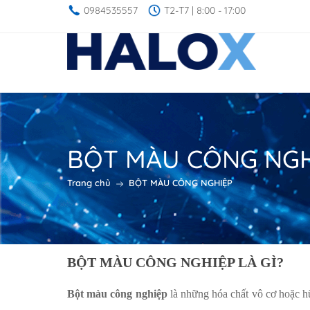
0984535557
T2-T7 | 8:00 - 17:00
BỘT MÀU CÔNG NGH
Trang chủ
BỘT MÀU CÔNG NGHIỆP
BỘT MÀU CÔNG NGHIỆP LÀ GÌ?
Bột màu công nghiệp
là những hóa chất vô cơ hoặc h