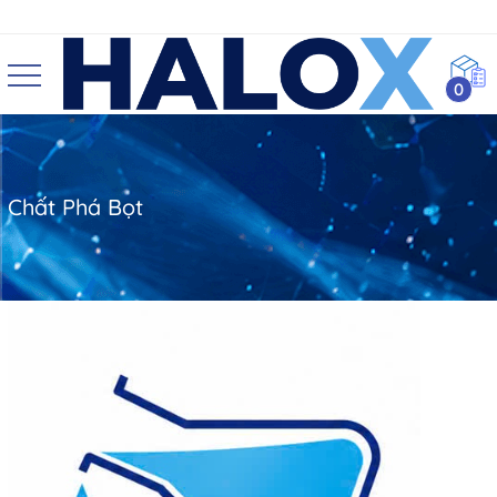
0
Chất Phá Bọt