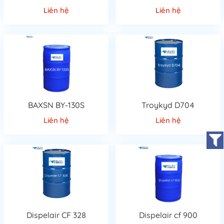
✔ Kiểm soát bọt trong quá trình sản xuất
Liên hệ
Liên hệ
Giảm bọt sinh ra khi khuấy trộn tốc độ cao, giúp quá trình
sản xuất ổn định và hiệu quả hơn.
✔ Cải thiện chất lượng bề mặt
Ngăn ngừa các khuyết tật như:
Lỗ kim (pinholes)
Vết rỗ (craters)
BAXSN BY-130S
Troykyd D704
Bề mặt không đồng đều
Liên hệ
Liên hệ
✔ Tăng hiệu suất thi công
Giúp sơn trải đều, không bị nổi bọt khi thi công bằng lăn,
phun hoặc nhúng.
✔ Tối ưu chi phí sản xuất
Giảm hao hụt nguyên liệu và hạn chế sản phẩm lỗi.
Dispelair CF 328
Dispelair cf 900