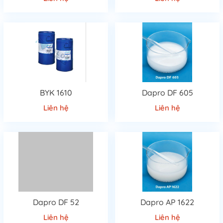
Độ nhớt và công thức sản phẩm
Điều kiện sản xuất (nhiệt độ, tốc độ khuấy)
Yêu cầu về bề mặt thành phẩm
Khả năng tương thích với các phụ gia khác
Lưu ý:
Việc chọn sai chất phá bọt có thể gây tách lớp, giảm
độ bóng hoặc ảnh hưởng đến chất lượng sản phẩm.
BYK 1610
Dapro DF 605
Ưu điểm khi sử dụng chất phá bọt chất lượng
Liên hệ
Liên hệ
cao
Hiệu quả nhanh và bền
Không ảnh hưởng đến màu sắc và độ bóng
Dễ phân tán trong hệ
Tương thích tốt với nhiều công thức
Giảm thiểu lỗi sản phẩm
Dapro DF 52
Dapro AP 1622
Liên hệ
Liên hệ