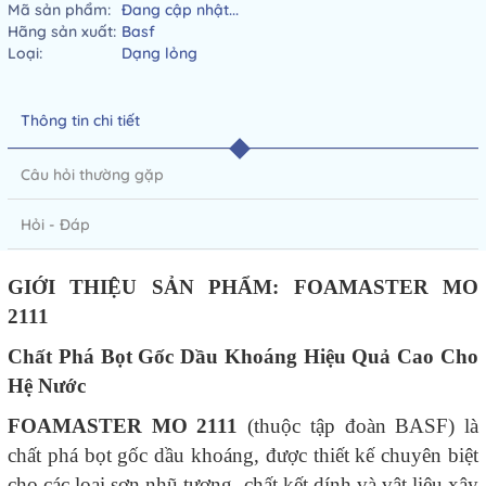
Mã sản phẩm:
Đang cập nhật...
Hãng sản xuất:
Basf
Loại:
Dạng lỏng
Thông tin chi tiết
Câu hỏi thường gặp
Hỏi - Đáp
GIỚI THIỆU SẢN PHẨM: FOAMASTER MO
2111
Chất Phá Bọt Gốc Dầu Khoáng Hiệu Quả Cao Cho
Hệ Nước
FOAMASTER MO 2111
(thuộc tập đoàn BASF) là
chất phá bọt gốc dầu khoáng, được thiết kế chuyên biệt
cho các loại sơn nhũ tương, chất kết dính và vật liệu xây