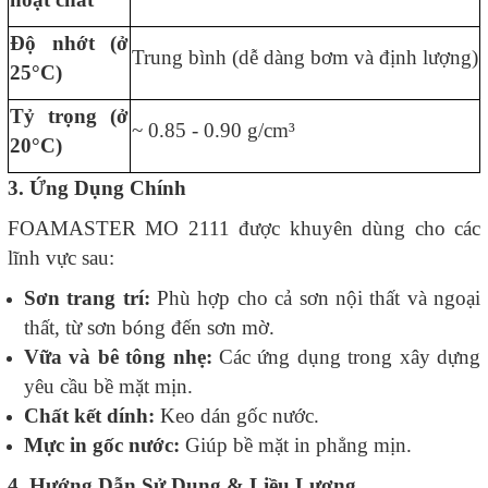
Độ nhớt (ở
Trung bình (dễ dàng bơm và định lượng)
25°C)
Tỷ trọng (ở
~ 0.85 - 0.90 g/cm³
20°C)
3. Ứng Dụng Chính
FOAMASTER MO 2111 được khuyên dùng cho các
lĩnh vực sau:
Sơn trang trí:
Phù hợp cho cả sơn nội thất và ngoại
thất, từ sơn bóng đến sơn mờ.
Vữa và bê tông nhẹ:
Các ứng dụng trong xây dựng
yêu cầu bề mặt mịn.
Chất kết dính:
Keo dán gốc nước.
Mực in gốc nước:
Giúp bề mặt in phẳng mịn.
4. Hướng Dẫn Sử Dụng & Liều Lượng