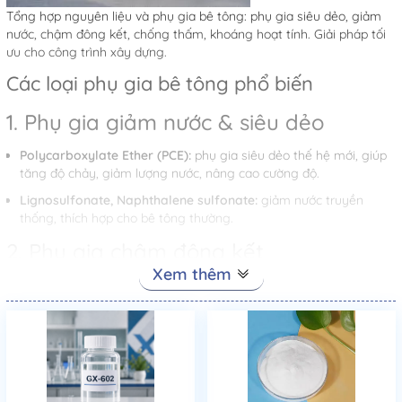
Tổng hợp nguyên liệu và phụ gia bê tông: phụ gia siêu dẻo, giảm
nước, chậm đông kết, chống thấm, khoáng hoạt tính. Giải pháp tối
ưu cho công trình xây dựng.
Các loại phụ gia bê tông phổ biến
1. Phụ gia giảm nước & siêu dẻo
Polycarboxylate Ether (PCE):
phụ gia siêu dẻo thế hệ mới, giúp
tăng độ chảy, giảm lượng nước, nâng cao cường độ.
Lignosulfonate, Naphthalene sulfonate:
giảm nước truyền
thống, thích hợp cho bê tông thường.
2. Phụ gia chậm đông kết
Xem thêm
Giúp kéo dài thời gian ninh kết, thuận tiện cho việc đổ bê tông
khối lớn hoặc vận chuyển xa.
3. Phụ gia chống thấm
Ngăn nước thấm qua mao quản bê tông.
Ứng dụng trong công trình ngầm, hồ chứa, bể nước, mái sàn.