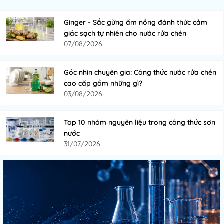
Các thương hiệu phụ gia bê tông nổi tiếng
Ginger - Sắc gừng ấm nồng đánh thức cảm
giác sạch tự nhiên cho nước rửa chén
BASF Master Builders
– Phụ gia PCE, chống thấm, chống nứt.
07/08/2026
Sika
– Giải pháp toàn diện cho bê tông & vữa.
Mapei
– Công nghệ Ý, phụ gia xây dựng.
Góc nhìn chuyên gia: Công thức nước rửa chén
GCP Applied Technologies
– Phụ gia giảm nước, siêu dẻo.
cao cấp gồm những gì?
03/08/2026
Grace, Fosroc, Chryso
– Các hãng quốc tế cung cấp giải pháp
bê tông tiên tiến.
Top 10 nhóm nguyên liệu trong công thức sơn
nước
31/07/2026