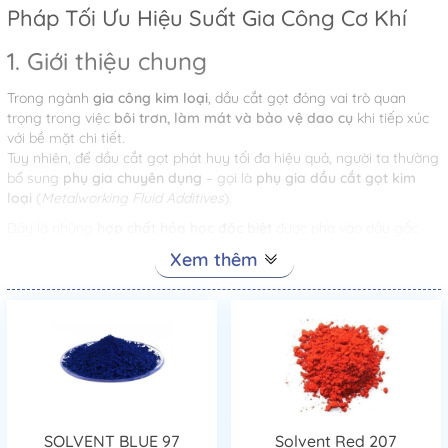
Pháp Tối Ưu Hiệu Suất Gia Công Cơ Khí
1. Giới thiệu chung
Trong ngành
gia công kim loại
, dầu cắt gọt đóng vai trò quan
trọng trong việc
bôi trơn, làm mát và bảo vệ dao cụ
khi tiếp xúc
với bề mặt chi tiết.
Tuy nhiên, để dầu cắt gọt phát huy tối đa hiệu quả, người ta thường
bổ sung
phụ gia chuyên dụng
– gọi là
phụ gia dầu cắt gọt kim
loại
(
Metalworking Fluid Additives
).
Đây là những
hợp chất hóa học đặc biệt
được pha vào dầu gốc
nhằm
nâng cao tính năng bôi trơn, chống mài mòn, chống rỉ sét,
Xem thêm
giảm ma sát và kéo dài tuổi thọ dụng cụ
.
2. Công dụng của phụ gia dầu cắt gọt
kim loại
Phụ gia đóng vai trò
chìa khóa
quyết định chất lượng và hiệu suất
của dầu cắt gọt.
Các tác dụng chính gồm:
SOLVENT BLUE 97
Solvent Red 207