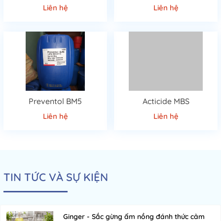
Liên hệ
Liên hệ
mòn bề mặt.
Ứng dụng:
Gia công nặng như phay, tiện, mài thép cứng.
💧 3.2. Phụ gia chống rỉ (Corrosion Inhibitors)
Thành phần:
Amin, este, borate, sulfonate.
Tác dụng:
Tạo lớp màng bảo vệ, ngăn rỉ sét trong môi trường
ẩm.
⚙️ 3.3. Phụ gia chống tạo bọt (Antifoam Agents)
Preventol BM5
Acticide MBS
Thành phần:
Silicone, polymer không tan.
Liên hệ
Liên hệ
Tác dụng:
Hạn chế tạo bọt trong hệ thống tuần hoàn dầu.
🌿 3.4. Phụ gia sinh học & thân thiện môi trường
Thành phần:
Dầu ester tự nhiên, phụ gia không chứa clo hoặc
kim loại nặng.
TIN TỨC VÀ SỰ KIỆN
Tác dụng:
Giảm độc tính, an toàn cho người vận hành, bảo vệ
môi trường.
4. Ứng dụng thực tế
Ginger - Sắc gừng ấm nồng đánh thức cảm