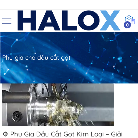
0
Phụ gia cho dầu cắt gọt
⚙️ Phụ Gia Dầu Cắt Gọt Kim Loại – Giải