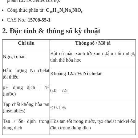
phẩm EDTA Series của họ.
Công thức phân tử:
C₁₀H₁₂N₂Na₂NiO₈
CAS No.:
15708-55-1
2. Đặc tính & thông số kỹ thuật
Chỉ tiêu
Thông số / Mô tả
Bột có màu xanh tới xanh đậm / tím nhạt,
Ngoại quan
tinh thể hóa học
Hàm lượng Ni chelat
Khoảng
12.5 % Ni chelat
tối thiểu
pH dung dịch 1 %
6.0 – 7.5
(nước)
Tạp chất không hòa tan
≤ 0.1 %
(insolubles)
Tan / ổn định trong
Hòa tan tốt trong nước, tạo chelat nickel ổn
dung dịch
định trong dung dịch