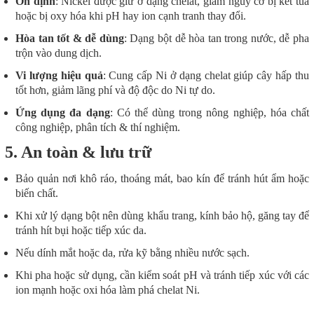
Ổn định
: Nickel được giữ ở dạng chelat, giảm nguy cơ bị kết tủa
hoặc bị oxy hóa khi pH hay ion cạnh tranh thay đổi.
Hòa tan tốt & dễ dùng
: Dạng bột dễ hòa tan trong nước, dễ pha
trộn vào dung dịch.
Vi lượng hiệu quả
: Cung cấp Ni ở dạng chelat giúp cây hấp thu
tốt hơn, giảm lãng phí và độ độc do Ni tự do.
Ứng dụng đa dạng
: Có thể dùng trong nông nghiệp, hóa chất
công nghiệp, phân tích & thí nghiệm.
5. An toàn & lưu trữ
Bảo quản nơi khô ráo, thoáng mát, bao kín để tránh hút ẩm hoặc
biến chất.
Khi xử lý dạng bột nên dùng khẩu trang, kính bảo hộ, găng tay để
tránh hít bụi hoặc tiếp xúc da.
Nếu dính mắt hoặc da, rửa kỹ bằng nhiều nước sạch.
Khi pha hoặc sử dụng, cần kiểm soát pH và tránh tiếp xúc với các
ion mạnh hoặc oxi hóa làm phá chelat Ni.