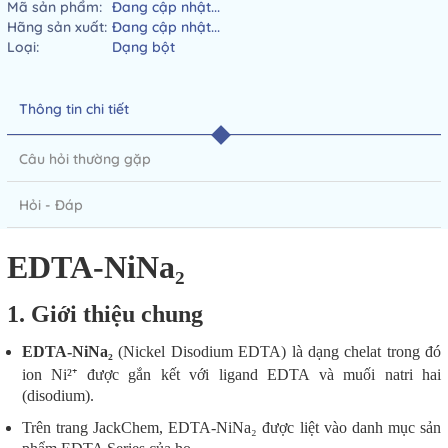
Mã sản phẩm:
Đang cập nhật...
Hãng sản xuất:
Đang cập nhật...
Loại:
Dạng bột
Thông tin chi tiết
Câu hỏi thường gặp
Hỏi - Đáp
EDTA-NiNa₂
1. Giới thiệu chung
EDTA-NiNa₂
(Nickel Disodium EDTA) là dạng chelat trong đó
ion Ni²⁺ được gắn kết với ligand EDTA và muối natri hai
(disodium).
Trên trang JackChem, EDTA-NiNa₂ được liệt vào danh mục sản