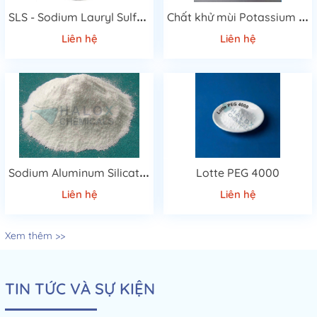
S
LS - Sodium Lauryl Sulfate
C
hất khử mùi Potassium monopersulfate Compound
Liên hệ
Liên hệ
S
odium Aluminum Silicate 4A(4A ZEOLITE)
Lotte PEG 4000
Liên hệ
Liên hệ
Xem thêm >>
TIN TỨC VÀ SỰ KIỆN