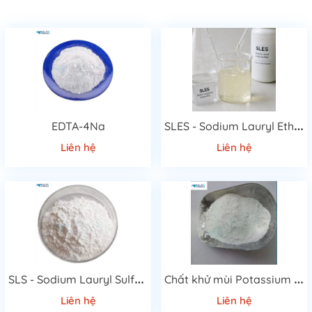
S
LES - Sodium Lauryl Ether Sulfate 70%
EDTA-4Na
Liên hệ
Liên hệ
S
LS - Sodium Lauryl Sulfate
C
hất khử mùi Potassium monopersulfate Compound
Liên hệ
Liên hệ