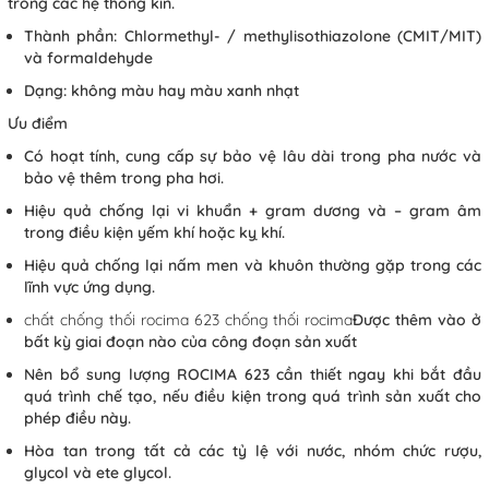
trong các hệ thống kín.
Thành phần: Chlormethyl- / methylisothiazolone (CMIT/MIT)
và formaldehyde
Dạng: không màu hay màu xanh nhạt
Ưu điểm
Có hoạt tính, cung cấp sự bảo vệ lâu dài trong pha nước và
bảo vệ thêm trong pha hơi.
Hiệu quả chống lại vi khuẩn + gram dương và – gram âm
trong điều kiện yếm khí hoặc kỵ khí.
Hiệu quả chống lại nấm men và khuôn thường gặp trong các
lĩnh vực ứng dụng.
chất chống thối rocima 623
chống thối rocima
Được thêm vào ở
bất kỳ giai đoạn nào của công đoạn sản xuất
Nên bổ sung lượng ROCIMA 623 cần thiết ngay khi bắt đầu
quá trình chế tạo, nếu điều kiện trong quá trình sản xuất cho
phép điều này.
Hòa tan trong tất cả các tỷ lệ với nước, nhóm chức rượu,
glycol và ete glycol.