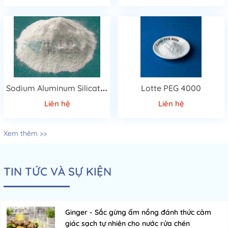
S
odium Aluminum Silicate 4A(4A ZEOLITE)
Lotte PEG 4000
Liên hệ
Liên hệ
Xem thêm >>
TIN TỨC VÀ SỰ KIỆN
Ginger - Sắc gừng ấm nồng đánh thức cảm
giác sạch tự nhiên cho nước rửa chén