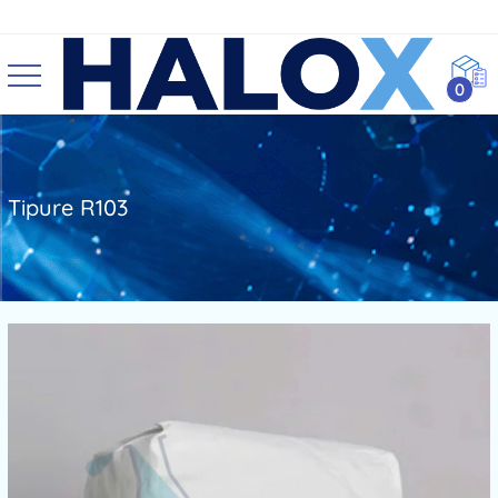
0
Tipure R103