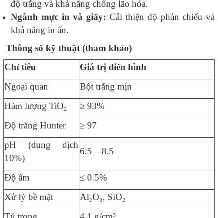
độ trắng và khả năng chống lão hóa.
Ngành mực in và giấy:
Cải thiện độ phản chiếu và
khả năng in ấn.
Thông số kỹ thuật (tham khảo)
Chỉ tiêu
Giá trị điển hình
Ngoại quan
Bột trắng mịn
Hàm lượng TiO₂
≥ 93%
Độ trắng Hunter
≥ 97
pH (dung dịch
6.5 – 8.5
10%)
Độ ẩm
≤ 0.5%
Xử lý bề mặt
Al₂O₃, SiO₂
Tỷ trọng
4.1 g/cm³