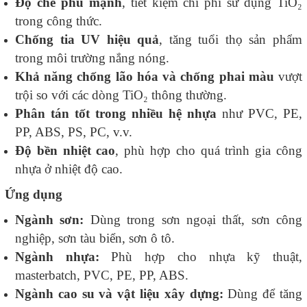
Độ che phủ mạnh
, tiết kiệm chi phí sử dụng TiO₂
trong công thức.
Chống tia UV hiệu quả
, tăng tuổi thọ sản phẩm
trong môi trường nắng nóng.
Khả năng chống lão hóa và chống phai màu
vượt
trội so với các dòng TiO₂ thông thường.
Phân tán tốt trong nhiều hệ nhựa
như PVC, PE,
PP, ABS, PS, PC, v.v.
Độ bền nhiệt cao
, phù hợp cho quá trình gia công
nhựa ở nhiệt độ cao.
Ứng dụng
Ngành sơn:
Dùng trong sơn ngoại thất, sơn công
nghiệp, sơn tàu biển, sơn ô tô.
Ngành nhựa:
Phù hợp cho nhựa kỹ thuật,
masterbatch, PVC, PE, PP, ABS.
Ngành cao su và vật liệu xây dựng:
Dùng để tăng