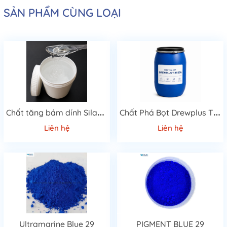
SẢN PHẨM CÙNG LOẠI
C
hất tăng bám dính Silane KH-560
C
hất Phá Bọt Drewplus T-4507A Cao Cấp
Liên hệ
Liên hệ
Ultramarine Blue 29
PIGMENT BLUE 29