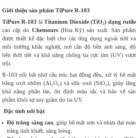
Giới thiệu sản phẩm TiPure R-103
TiPure R-103
là
Titanium Dioxide (TiO₂) dạng rutile
cao cấp do
Chemours
(Hoa Kỳ) sản xuất. Sản phẩm
được thiết kế đặc biệt cho các ứng dụng ngoài trời và
môi trường khắc nghiệt, nơi cần độ bền ánh sáng, độ
bền thời tiết và khả năng chống tia cực tím (UV) vượt
trội.
R-103 nổi bật nhờ cấu trúc hạt đồng đều, xử lý bề mặt
bằng oxit nhôm (Al₂O₃) và silic oxit (SiO₂), giúp tăng
khả năng phân tán, ổn định màu sắc và bảo vệ sản
phẩm khỏi sự suy giảm do tia UV.
Đặc tính nổi bật
Độ trắng sáng cao
, giúp bề mặt sơn và nhựa đạt màu
trắng tinh khiết, sáng bóng.