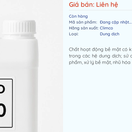
Giá bán: Liên hệ
Còn hàng
Mã sản phẩm:
Đang cập nhật...
Hãng sản xuất:
Climco
Loại:
Dung dịch
Chất hoạt động bề mặt có k
trong các hệ dung dịch; sử
phẩm, xử lý bề mặt, nhũ hóa