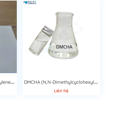
P
MDETA (Pentamethyldiethylenetriamine)
D
MCHA (N,N-Dimethylcyclohexylamine)
Liên hệ