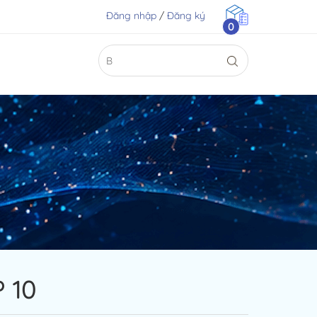
Đăng nhập
/
Đăng ký
0
 10