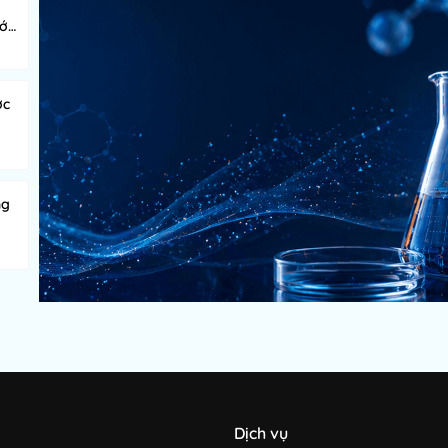
ước
ớc
ng
Dịch vụ