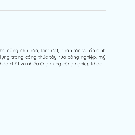
hả năng nhũ hóa, làm ướt, phân tán và ổn định
 dụng trong công thức tẩy rửa công nghiệp, mỹ
 hóa chất và nhiều ứng dụng công nghiệp khác.