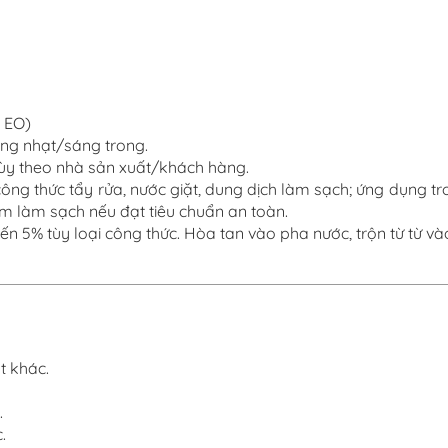
0 EO)
àng nhạt/sáng trong
.
ùy theo nhà sản xuất/khách hàng
.
ông thức tẩy rửa, nước giặt, dung dịch làm sạch; ứng dụng tr
làm sạch nếu đạt tiêu chuẩn an toàn.
5% tùy loại công thức. Hòa tan vào pha nước, trộn từ từ và
t khác.
.
c
.