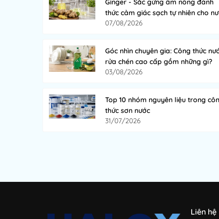
Ginger - Sắc gừng ấm nồng đánh
thức cảm giác sạch tự nhiên cho n
07/08/2026
rửa chén
Góc nhìn chuyên gia: Công thức nư
rửa chén cao cấp gồm những gì?
03/08/2026
Top 10 nhóm nguyên liệu trong cô
thức sơn nước
31/07/2026
Liên hệ