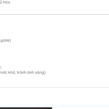
ũ hóa.
xylate)
c.
mát, khô, tránh ánh sáng).