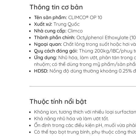
Thông tin cơ bản
Tên sản phẩm:
CLIMCO® OP 10
Xuất xứ:
Trung
Quốc
Nhà cung cấp:
Climco
Thành
phần chính:
Octylphenol Ethoxylate (1
Ngoại quan:
Chất lỏng trong suốt hoặc hơi v
Quy cách đóng gói:
Thùng 200kg/IBC/phuy t
Ứng dụng:
Nhũ hóa, làm ướt, phân tán trong c
nhuộm; có thể dùng trong mỹ phẩm/sản phẩm 
HDSD:
Nồng độ dùng thường khoảng 0.25% đến 
Thuộc tính nổi bật
Không ion, tương thích với nhiều loại surfactan
Khả năng nhũ hóa và làm ướt tốt
.
Ổn định trong các điều kiện pH, muối vừa phải
Có thể tạo bọt trung bình
,
phụ thuộc công thứ