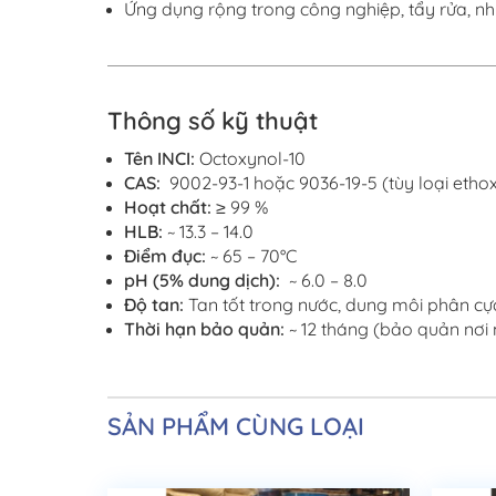
Ứng dụng rộng trong công nghiệp, tẩy rửa, nh
Thông số kỹ thuật
Tên INCI:
Octoxynol-10
CAS:
9002-93-1 hoặc 9036-19-5 (tùy loại etho
Hoạt
chất
:
≥ 99 %
HLB
:
~ 13.3 – 14.0
Điểm đục:
~ 65 – 70°C
pH (5% dung dịch)
:
~ 6.0 – 8.0
Độ
tan:
Tan tốt trong nước, dung môi phân cự
Thời
hạn b
ảo quản:
~ 12 tháng (bảo quản nơi 
SẢN PHẨM CÙNG LOẠI