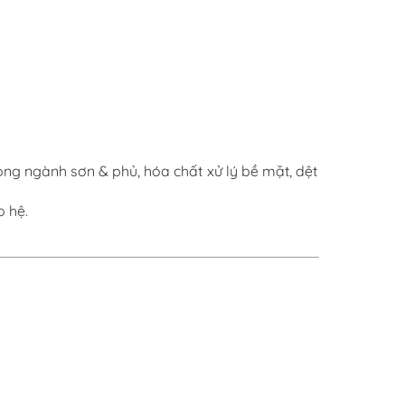
ong ngành sơn & phủ, hóa chất xử lý bề mặt, dệt
o hệ.