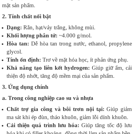
mặt sản phẩm.
2. Tính chất nổi bật
Dạng:
Rắn, hạt/vảy trắng, không mùi.
Khối lượng phân tử:
~4.000 g/mol.
Hòa tan:
Dễ hòa tan trong nước, ethanol, propylene
glycol.
Tính ổn định:
Trơ về mặt hóa học, ít phản ứng phụ.
Khả năng tạo liên kết hydrogen:
Giúp giữ ẩm, cải
thiện độ nhớt, tăng độ mềm mại của sản phẩm.
3. Ứng dụng chính
a. Trong công nghiệp cao su và nhựa
Chất trợ gia công và bôi trơn nội tại:
Giúp giảm
ma sát khi ép đùn, tháo khuôn, giảm lỗi dính khuôn.
Cải thiện quá trình lưu hóa:
Giúp tăng tốc độ lưu
hóa khi có filler khoáng, đồng thời làm sản phẩm bền,