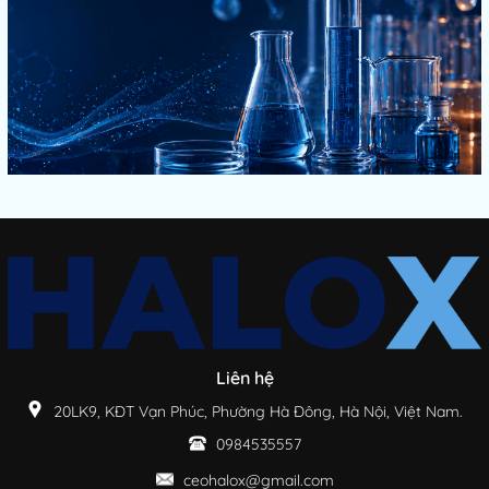
Liên hệ
20LK9, KĐT Vạn Phúc, Phường Hà Đông, Hà Nội, Việt Nam.
0984535557
ceohalox@gmail.com