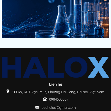
Liên hệ
20LK9, KĐT Vạn Phúc, Phường Hà Đông, Hà Nội, Việt Nam.
0984535557
ceohalox@gmail.com