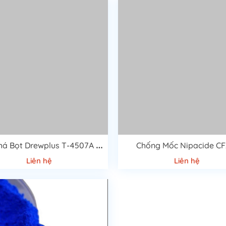
C
hất Phá Bọt Drewplus T-4507A Cao Cấp
Chống Mốc Nipacide CF
Liên hệ
Liên hệ