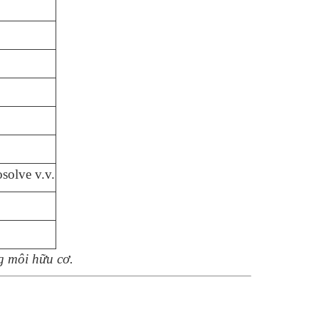
solve v.v.
g môi hữu cơ.