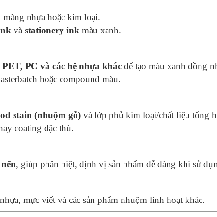
, màng nhựa hoặc kim loại.
 ink
và
stationery ink
màu xanh.
 PET, PC và các hệ nhựa khác
để tạo màu xanh đồng nh
o masterbatch hoặc compound màu.
od stain (nhuộm gỗ)
và lớp phủ kim loại/chất liệu tổng 
ay coating đặc thù.
p nến
, giúp phân biệt, định vị sản phẩm dễ dàng khi sử dụ
nhựa, mực viết và các sản phẩm nhuộm linh hoạt khác.