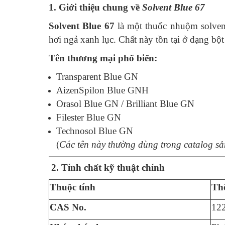
1. Giới thiệu chung về
Solvent Blue 67
Solvent Blue 67
là một thuốc nhuộm solvent
hơi ngả xanh lục. Chất này tồn tại ở dạng b
Tên thương mại phổ biến:
Transparent Blue GN
AizenSpilon Blue GNH
Orasol Blue GN / Brilliant Blue GN
Filester Blue GN
Technosol Blue GN
(
Các tên này thường dùng trong catalog s
2. Tính chất kỹ thuật chính
Thuộc tính
Thô
CAS No.
12