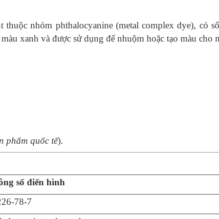
 thuộc nhóm phthalocyanine (metal complex dye), có số
ột màu xanh và được sử dụng để nhuộm hoặc tạo màu cho nh
ản phẩm quốc tế
).
ng số điển hình
226-78-7