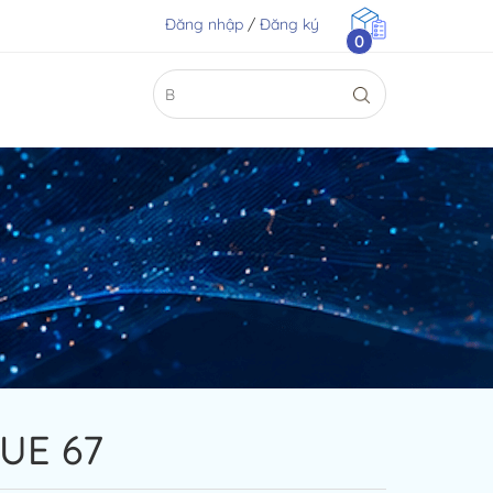
Đăng nhập
/
Đăng ký
0
UE 67