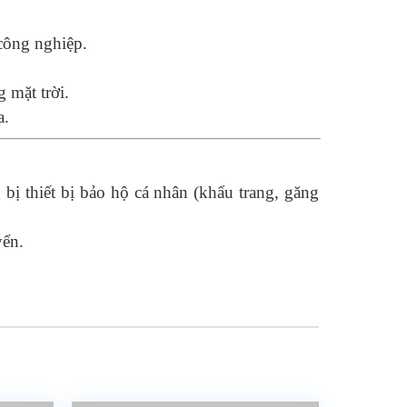
công nghiệp.
 mặt trời.
a.
bị thiết bị bảo hộ cá nhân (khẩu trang, găng
yển.