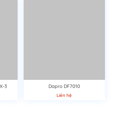
X-3
Dapro DF7010
Liên hệ