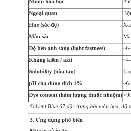
Nhóm hóa học
Pht
Ngoại quan
Bột
Hue (sắc độ)
Xan
Màu sắc
Màu
Độ bền ánh sáng (light fastness)
~6–
Kháng kiềm / axit
~4–
Solubility (hòa tan)
Tan
pH của dung dịch 1%
~6.
Dye content (hàm lượng thuốc nhuộm)
>9
Solvent Blue 67 đặc trưng bởi màu bền, độ
3. Ứng dụng phổ biến
Mực in và in ấn