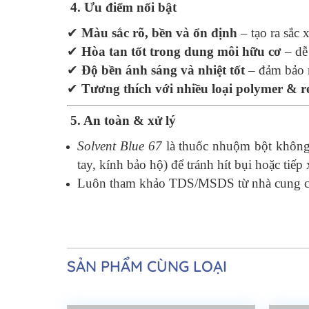
4. Ưu điểm nổi bật
✔
Màu sắc rõ, bền và ổn định
– tạo ra sắc
✔
Hòa tan tốt trong dung môi hữu cơ
– dễ 
✔
Độ bền ánh sáng và nhiệt tốt
– đảm bảo m
✔
Tương thích với nhiều loại polymer & r
5. An toàn & xử lý
Solvent Blue 67
là thuốc nhuộm bột không t
tay, kính bảo hộ) để tránh hít bụi hoặc tiếp 
Luôn tham khảo TDS/MSDS từ nhà cung cấp
SẢN PHẨM CÙNG LOẠI