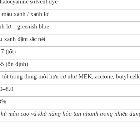
halocyanine solvent dye
 màu xanh / xanh lơ
h lơ – greenish blue
 xanh đậm sắc nét
7 (tốt)
5 (ổn định)
 tốt trong dung môi hữu cơ như MEK, acetone, butyl cello
0–8.0
8%
 phủ màu cao và khả năng hòa tan nhanh trong nhiều dun