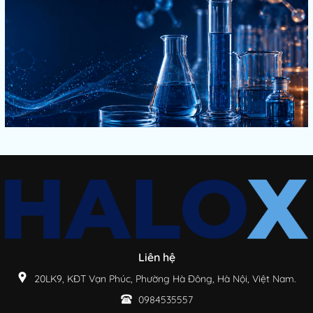
Liên hệ
20LK9, KĐT Vạn Phúc, Phường Hà Đông, Hà Nội, Việt Nam.
0984535557