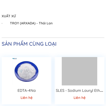
XUẤT XỨ
· TROY (ARXADA) - Thái Lan
SẢN PHẨM CÙNG LOẠI
S
LES - Sodium Lauryl Ether Sulfate 70%
EDTA-4Na
Liên hệ
Liên hệ