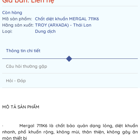
Giá bán: Liên hệ
Còn hàng
Mã sản phẩm:
Chất diệt khuẩn MERGAL 711K6
Hãng sản xuất:
TROY (ARXADA) - Thái Lan
Loại:
Dung dịch
Thông tin chi tiết
Câu hỏi thường gặp
Hỏi - Đáp
MÔ TẢ SẢN PHẨM
· Mergal 711K6 là chất bảo quản dạng lỏng, diệt khuẩn
nhanh, phổ khuẩn rộng, không mùi, thân thiện, không gây ăn
mòn thiết bị