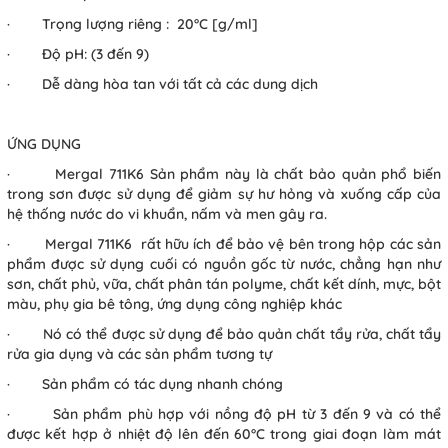
· Trọng lượng riêng : 20°C [g/ml]
· Độ pH: (3 đến 9)
· Dễ dàng hòa tan với tất cả các dung dịch
ỨNG DỤNG
· Mergal 711K6 Sản phẩm này là chất bảo quản phổ biến
trong sơn được sử dụng để giảm sự hư hỏng và xuống cấp của
hệ thống nước do vi khuẩn, nấm và men gây ra.
· Mergal 711K6 rất hữu ích để bảo vệ bên trong hộp các sản
phẩm được sử dụng cuối có nguồn gốc từ nước, chẳng hạn như
sơn, chất phủ, vữa, chất phân tán polyme, chất kết dính, mực, bột
màu, phụ gia bê tông, ứng dụng công nghiệp khác
· Nó có thể được sử dụng để bảo quản chất tẩy rửa, chất tẩy
rửa gia dụng và các sản phẩm tương tự
· Sản phẩm có tác dụng nhanh chóng
· Sản phẩm phù hợp với nồng độ pH từ 3 đến 9 và có thể
được kết hợp ở nhiệt độ lên đến 60°C trong giai đoạn làm mát