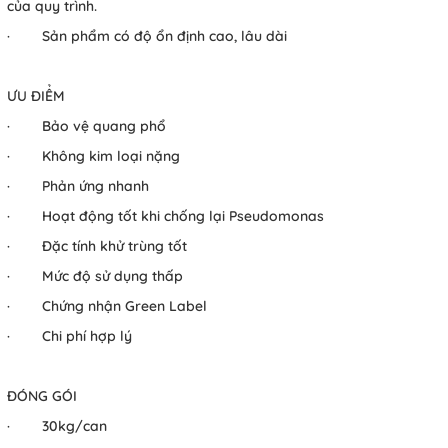
của quy trình.
· Sản phẩm có độ ổn định cao, lâu dài
ƯU ĐIỂM
· Bảo vệ quang phổ
· Không kim loại nặng
· Phản ứng nhanh
· Hoạt động tốt khi chống lại Pseudomonas
· Đặc tính khử trùng tốt
· Mức độ sử dụng thấp
· Chứng nhận Green Label
· Chi phí hợp lý
ĐÓNG GÓI
· 30kg/can