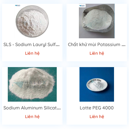
S
LS - Sodium Lauryl Sulfate
C
hất khử mùi Potassium monopersulfate Compound
Liên hệ
Liên hệ
S
odium Aluminum Silicate 4A(4A ZEOLITE)
Lotte PEG 4000
Liên hệ
Liên hệ