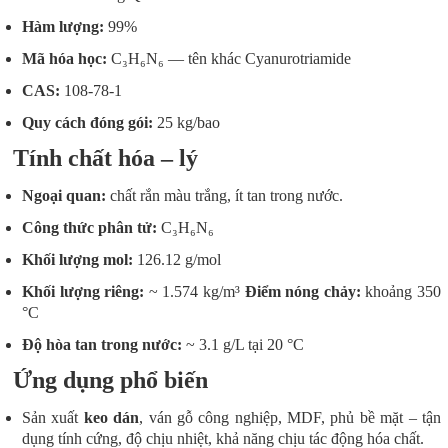
Hàm lượng:
99%
Mã hóa học:
C₃H₆N₆ — tên khác Cyanurotriamide
CAS:
108-78-1
Quy cách đóng gói:
25 kg/bao
Tính chất hóa – lý
Ngoại quan:
chất rắn màu trắng, ít tan trong nước.
Công thức phân tử:
C₃H₆N₆
Khối lượng mol:
126.12 g/mol
Khối lượng riêng:
~ 1.574 kg/m³
Điểm nóng chảy:
khoảng 350
°C
Độ hòa tan trong nước:
~ 3.1 g/L tại 20 °C
Ứng dụng phổ biến
Sản xuất
keo dán
, ván gỗ công nghiệp, MDF, phủ bề mặt – tận
dụng tính cứng, độ chịu nhiệt, khả năng chịu tác động hóa chất.