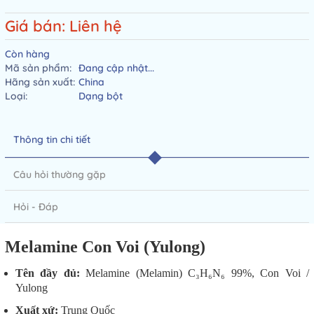
Giá bán: Liên hệ
Còn hàng
Mã sản phẩm:
Đang cập nhật...
Hãng sản xuất:
China
Loại:
Dạng bột
Thông tin chi tiết
Câu hỏi thường gặp
Hỏi - Đáp
Melamine Con Voi (Yulong)
Tên đầy đủ:
Melamine (Melamin) C₃H₆N₆ 99%, Con Voi /
Yulong
Xuất xứ:
Trung Quốc