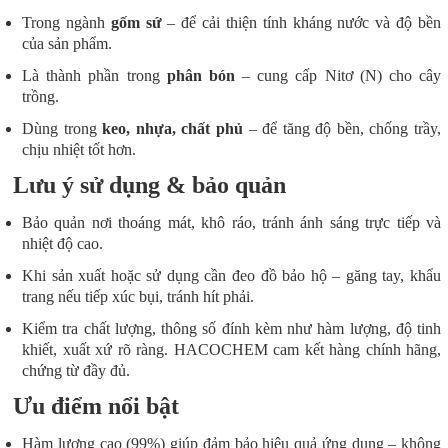
Trong ngành
gốm sứ
– để cải thiện tính kháng nước và độ bền
của sản phẩm.
Là thành phần trong
phân bón
– cung cấp Nitơ (N) cho cây
trồng.
Dùng trong
keo, nhựa, chất phủ
– để tăng độ bền, chống trầy,
chịu nhiệt tốt hơn.
Lưu ý sử dụng & bảo quản
Bảo quản nơi thoáng mát, khô ráo, tránh ánh sáng trực tiếp và
nhiệt độ cao.
Khi sản xuất hoặc sử dụng cần đeo đồ bảo hộ – găng tay, khẩu
trang nếu tiếp xúc bụi, tránh hít phải.
Kiểm tra chất lượng, thông số đính kèm như hàm lượng, độ tinh
khiết, xuất xứ rõ ràng. HACOCHEM cam kết hàng chính hãng,
chứng từ đầy đủ.
Ưu điểm nổi bật
Hàm lượng cao (99%) giúp đảm bảo hiệu quả ứng dụng – không