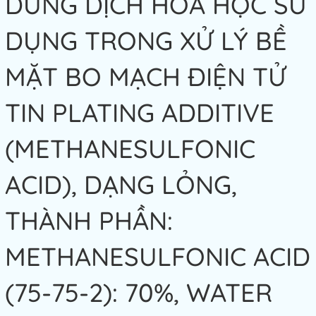
DUNG DỊCH HOÁ HỌC SỬ
DỤNG TRONG XỬ LÝ BỀ
MẶT BO MẠCH ĐIỆN TỬ
TIN PLATING ADDITIVE
(METHANESULFONIC
ACID), DẠNG LỎNG,
THÀNH PHẦN:
METHANESULFONIC ACID
(75-75-2): 70%, WATER