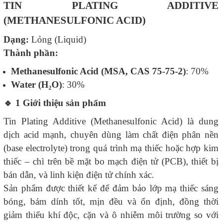
TIN PLATING ADDITIVE
(METHANESULFONIC ACID)
Dạng:
Lỏng (Liquid)
Thành phần:
Methanesulfonic Acid (MSA, CAS 75-75-2)
: 70%
Water (H₂O)
: 30%
🔹
1️ Giới thiệu sản phẩm
Tin Plating Additive (Methanesulfonic Acid) là dung
dịch acid mạnh, chuyên dùng làm chất điện phân nền
(base electrolyte) trong quá trình mạ thiếc hoặc hợp kim
thiếc – chì trên bề mặt bo mạch điện tử (PCB), thiết bị
bán dẫn, và linh kiện điện tử chính xác.
Sản phẩm được thiết kế để đảm bảo lớp mạ thiếc sáng
bóng, bám dính tốt, mịn đều và ổn định, đồng thời
giảm thiểu khí độc, cặn và ô nhiễm môi trường so với