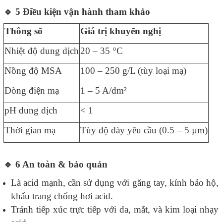
🔹
5️ Điều kiện vận hành tham khảo
Thông số
Giá trị khuyến nghị
Nhiệt độ dung dịch
20 – 35 °C
Nồng độ MSA
100 – 250 g/L (tùy loại mạ)
Dòng điện mạ
1 – 5 A/dm²
pH dung dịch
< 1
Thời gian mạ
Tùy độ dày yêu cầu (0.5 – 5 µm)
🔹
6️ An toàn & bảo quản
Là acid mạnh, cần sử dụng với găng tay, kính bảo hộ,
khẩu trang chống hơi acid.
Tránh tiếp xúc trực tiếp với da, mắt, và kim loại nhạy