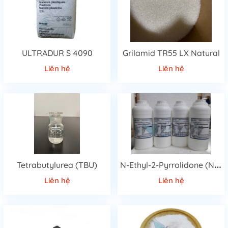
ULTRADUR S 4090
Grilamid TR55 LX Natural
Liên hệ
Liên hệ
N
-Ethyl-2-Pyrrolidone (NEP)
Tetrabutylurea (TBU)
Liên hệ
Liên hệ