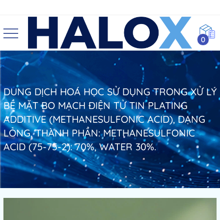
0
DUNG DỊCH HOÁ HỌC SỬ DỤNG TRONG XỬ LÝ
BỀ MẶT BO MẠCH ĐIỆN TỬ TIN PLATING
ADDITIVE (METHANESULFONIC ACID), DẠNG
LỎNG, THÀNH PHẦN: METHANESULFONIC
ACID (75-75-2): 70%, WATER 30%.