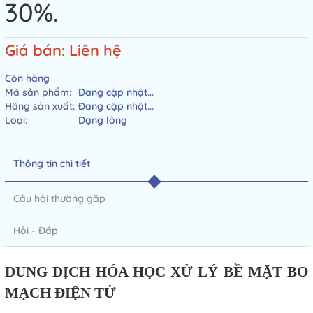
30%.
Giá bán: Liên hệ
Còn hàng
Mã sản phẩm:
Đang cập nhật...
Hãng sản xuất:
Đang cập nhật...
Loại:
Dạng lỏng
Thông tin chi tiết
Câu hỏi thường gặp
Hỏi - Đáp
DUNG DỊCH HÓA HỌC XỬ LÝ BỀ MẶT BO
MẠCH ĐIỆN TỬ