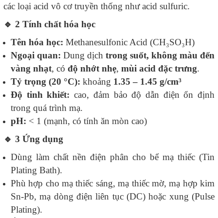
các loại acid vô cơ truyền thống như acid sulfuric.
🔹
2️ Tính chất hóa học
Tên hóa học:
Methanesulfonic Acid (CH₃SO₃H)
Ngoại quan:
Dung dịch
trong suốt, không màu đến
vàng nhạt
, có
độ nhớt nhẹ
,
mùi acid đặc trưng
.
Tỷ trọng (20 °C):
khoảng
1.35 – 1.45 g/cm³
Độ tinh khiết:
cao, đảm bảo độ dẫn điện ổn định
trong quá trình mạ.
pH:
< 1 (mạnh, có tính ăn mòn cao)
🔹
3️ Ứng dụng
Dùng làm chất nền điện phân cho bể mạ thiếc (Tin
Plating Bath).
Phù hợp cho mạ thiếc sáng, mạ thiếc mờ, mạ hợp kim
Sn-Pb, mạ dòng điện liên tục (DC) hoặc xung (Pulse
Plating).