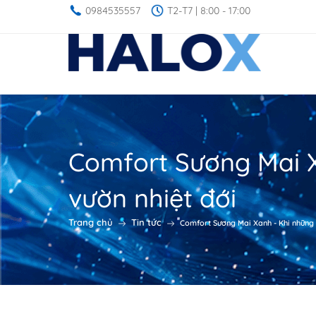
0984535557
T2-T7 | 8:00 - 17:00
Comfort Sương Mai X
vườn nhiệt đới
Trang chủ
Tin tức
Comfort Sương Mai Xanh - Khi những 