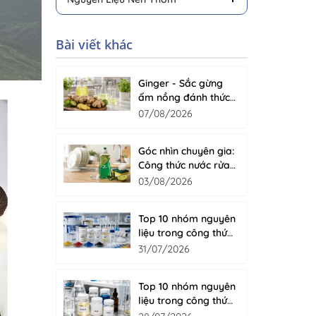
Bài viết khác
Ginger - Sắc gừng
ấm nồng đánh thức
cảm giác sạch tự
07/08/2026
nhiên cho nước rửa
chén
Góc nhìn chuyên gia:
Công thức nước rửa
chén cao cấp gồm
03/08/2026
những gì?
Top 10 nhóm nguyên
liệu trong công thức
sơn nước
31/07/2026
Top 10 nhóm nguyên
liệu trong công thức
nước giặt hiện đại