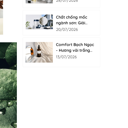
28/07/2026
Chất chống mốc
ngành sơn: Giải
pháp bảo vệ màng
20/07/2026
sơn bền đẹp từ bên
trong với Fungicide
Comfort Bạch Ngọc
- Hương vải trắng
tinh khôi cho nước
13/07/2026
giặt xả