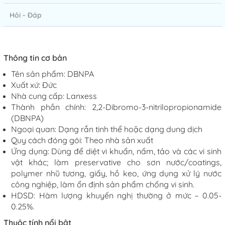
Hỏi - Đáp
Thông tin cơ bản
Tên sản phẩm: DBNPA
Xuất xứ: Đức
Nhà cung cấp: Lanxess
Thành phần chính: 2,2-Dibromo-3-nitrilopropionamide
(DBNPA)
Ngoại quan: Dạng rắn tinh thể hoặc dạng dung dịch
Quy cách đóng gói: Theo nhà sản xuất
Ứng dụng: Dùng để diệt vi khuẩn, nấm, tảo và các vi sinh
vật khác; làm preservative cho sơn nước/coatings,
polymer nhũ tương, giấy, hồ keo, ứng dụng xử lý nước
công nghiệp, làm ổn định sản phẩm chống vi sinh.
HDSD: Hàm lượng khuyến nghị thường ở mức ~ 0.05-
0.25%.
Thuộc tính nổi bật