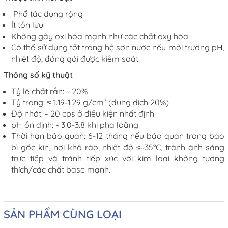
Phổ tác dụng rộng
Ít tồn lưu
Không gây oxi hóa mạnh như các chất oxy hóa
Có thể sử dụng tốt trong hệ sơn nước nếu môi trường pH,
nhiệt độ, đóng gói được kiểm soát.
Thông số kỹ thuật
Tỷ lệ chất rắn: ~ 20%
Tỷ trọng: ≈ 1.19-1.29 g/cm³ (dung dịch 20%)
Độ nhớt: ~ 20 cps ở điều kiện nhất định
pH ổn định:
~ 3.0-3.8 khi pha loãng
Thời hạn bảo quản: 6-12 tháng nếu bảo quản trong bao
bì gốc kín, nơi khô ráo, nhiệt độ
≤~35°C, tránh ánh sáng
trực tiếp và tránh tiếp xúc với kim loại không tương
thích/các
chất base mạnh.
SẢN PHẨM CÙNG LOẠI