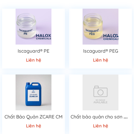
Iscaguard® PE
Iscaguard® PEG
Liên hệ
Liên hệ
C
hất bảo quản cho sơn Biocide CZ
Chất Bảo Quản ZCARE CM
Liên hệ
Liên hệ