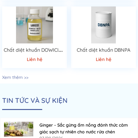
C
hất diệt khuẩn DOWICIL™ QK 20
Chất diệt khuẩn DBNPA
Liên hệ
Liên hệ
Xem thêm >>
TIN TỨC VÀ SỰ KIỆN
Ginger - Sắc gừng ấm nồng đánh thức cảm
giác sạch tự nhiên cho nước rửa chén