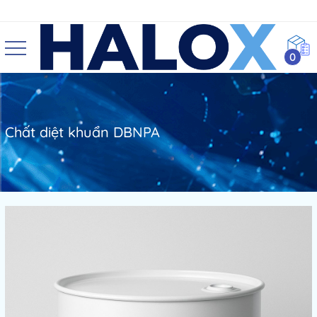
0
Chất diệt khuẩn DBNPA