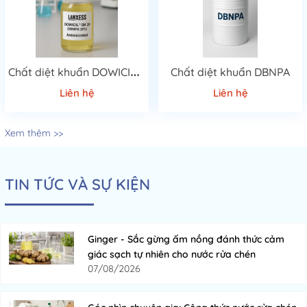
C
hất diệt khuẩn DOWICIL™ QK 20
Chất diệt khuẩn DBNPA
Liên hệ
Liên hệ
Xem thêm >>
TIN TỨC VÀ SỰ KIỆN
Ginger - Sắc gừng ấm nồng đánh thức cảm
giác sạch tự nhiên cho nước rửa chén
07/08/2026