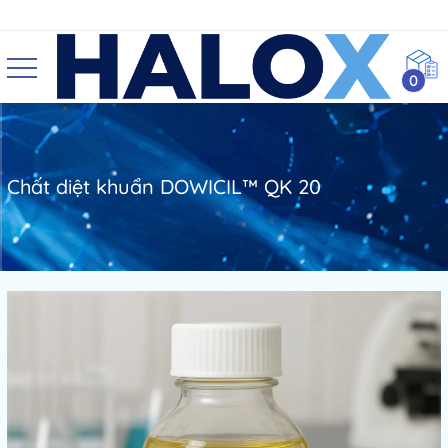
0
Chất diệt khuẩn DOWICIL™ QK 20