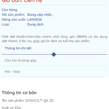
Giá bán: Liên hệ
Còn hàng
Mã sản phẩm:
Đang cập nhật...
Hãng sản xuất:
LANXESS
Loại:
Dung dịch
Chất diệt khuẩn/nấm/tảo nhanh, phổ rộng, gốc DBNPA, có tác dụng
diệt nhanh, ít tồn lưu, giúp giữ ổn định và tuổi thọ sản phẩm.
Thông tin chi tiết
Câu hỏi thường gặp
Hỏi - Đáp
Thông tin cơ bản
Tên sản phẩm: DOWICIL™ QK 20
Xuất xứ: Đức