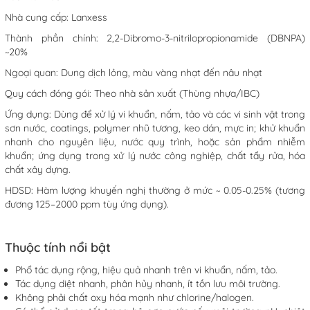
Nhà cung cấp: Lanxess
Thành phần chính: 2,2-Dibromo-3-nitrilopropionamide (DBNPA)
~20%
Ngoại quan: Dung dịch lỏng, màu vàng nhạt đến nâu nhạt
Quy cách đóng gói: Theo nhà sản xuất (Thùng nhựa/IBC)
Ứng dụng: Dùng để xử lý vi khuẩn, nấm, tảo và các vi sinh vật trong
sơn nước, coatings, polymer nhũ tương, keo dán, mực in; khử khuẩn
nhanh cho nguyên liệu, nước quy trình, hoặc sản phẩm nhiễm
khuẩn; ứng dụng trong xử lý nước công nghiệp, chất tẩy rửa, hóa
chất xây dựng.
HDSD: Hàm lượng khuyến nghị thường ở mức ~ 0.05-0.25% (tương
đương 125–2000 ppm tùy ứng dụng).
Thuộc tính nổi bật
Phổ tác dụng rộng, hiệu quả nhanh trên vi khuẩn, nấm, tảo.
Tác dụng diệt nhanh, phân hủy nhanh, ít tồn lưu môi trường.
Không phải chất oxy hóa mạnh như chlorine/halogen.