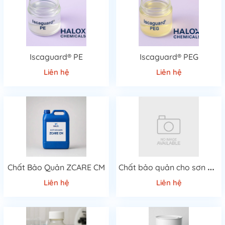
Iscaguard® PE
Iscaguard® PEG
Liên hệ
Liên hệ
C
hất bảo quản cho sơn Biocide CZ
Chất Bảo Quản ZCARE CM
Liên hệ
Liên hệ