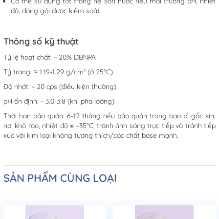
Có thể sử dụng tốt trong hệ sơn nước nếu môi trường pH, nhiệt
độ, đóng gói được kiểm soát.
Thông số kỹ thuật
Tỷ lệ hoạt chất: ~ 20% DBNPA
Tỷ trọng: ≈ 1.19-1.29 g/cm³ (ở 25°C)
Độ nhớt: ~ 20 cps (điều kiện thường)
pH ổn định: ~ 3.0-3.8 (khi pha loãng)
Thời hạn bảo quản: 6-12 tháng nếu bảo quản trong bao bì gốc kín,
nơi khô ráo, nhiệt độ ≤ ~35°C, tránh ánh sáng trực tiếp và tránh tiếp
xúc với kim loại không tương thích/các chất base mạnh.
SẢN PHẨM CÙNG LOẠI