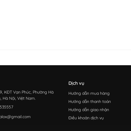
Dịch vụ
9, KĐT Vạn Phúc, Phường Hà
Hướng dẫn mua hàng
, Hà Nội, Việt Nam.
Hướng dẫn thanh toán
535557
Hướng dẫn giao nhận
alox@gmail.com
Điều khoản dịch vụ