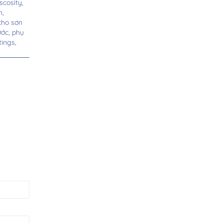
scosity,
n,
cho sơn
ước,
phụ
tings,