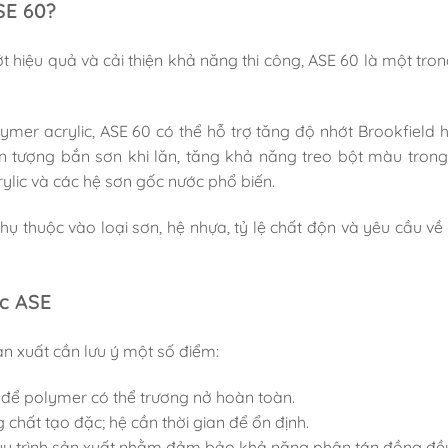
SE 60?
t hiệu quả và cải thiện khả năng thi công, ASE 60 là một tro
mer acrylic, ASE 60 có thể hỗ trợ t
ăng độ nhớt Brookfield h
n tượng bắn sơn khi lăn, t
ăng khả năng treo bột màu trong
crylic và các hệ sơn gốc nước phổ biến.
 thuộc vào loại sơn, hệ nhựa, tỷ lệ chất độn và yêu cầu về 
ặc ASE
ản xuất cần lưu ý một số điểm:
để polymer có thể trương nở hoàn toàn.
chất tạo đặc; hệ cần thời gian để ổn định.
quy trình sản xuất nhằm đảm bảo khả năng phân tán đồng đề