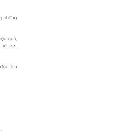
ng những
iệu quả,
 hệ sơn,
đặc tính
u.