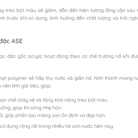
ng treo bột màu sẽ giảm, dẫn đến hiện tượng lắng cặn sau 
h trước khi sử dụng, ảnh hưởng đến chất lượng và trải ng
 đặc ASE
tạo đặc gốc acrylic hoạt động theo cơ chế trương nở khi đư
 hạt polymer sẽ hấp thụ nước và giãn nở, hình thành mạng lư
nên tính giả dẻo, giúp:
p hạn chế chảy xệ và tăng khả năng treo bột màu.
ống, giúp thi công nhẹ hơn.
hồi, góp phần tạo màng sơn ổn định và đẹp hơn.
ử dụng rộng rãi trong nhiều hệ sơn nước hiện nay.