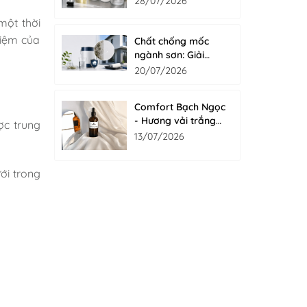
28/07/2026
một thời
hiệm của
Chất chống mốc
ngành sơn: Giải
pháp bảo vệ màng
20/07/2026
sơn bền đẹp từ bên
trong với Fungicide
Comfort Bạch Ngọc
- Hương vải trắng
ợc trung
tinh khôi cho nước
13/07/2026
giặt xả
ới trong