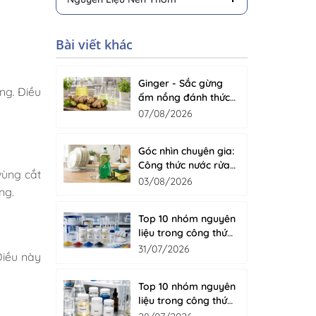
Bài viết khác
Ginger - Sắc gừng
ng. Điều
ấm nồng đánh thức
cảm giác sạch tự
07/08/2026
nhiên cho nước rửa
chén
Góc nhìn chuyên gia:
Công thức nước rửa
vùng cắt
chén cao cấp gồm
03/08/2026
ng.
những gì?
Top 10 nhóm nguyên
liệu trong công thức
sơn nước
31/07/2026
Điều này
Top 10 nhóm nguyên
liệu trong công thức
nước giặt hiện đại