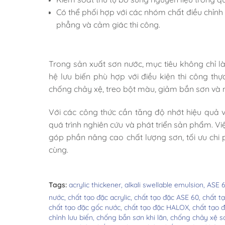
Có thể phối hợp với các nhóm chất điều chỉnh
phẳng và cảm giác thi công.
Trong sản xuất sơn nước, mục tiêu không chỉ l
hệ lưu biến phù hợp với điều kiện thi công th
chống chảy xệ, treo bột màu, giảm bắn sơn và
Với các công thức cần tăng độ nhớt hiệu quả v
quá trình nghiên cứu và phát triển sản phẩm. Vi
góp phần nâng cao chất lượng sơn, tối ưu chi 
cùng.
Tags:
acrylic thickener,
alkali swellable emulsion,
ASE 
nước,
chất tạo đặc acrylic,
chất tạo đặc ASE 60,
chất tạ
chất tạo đặc gốc nước,
chất tạo đặc HALOX,
chất tạo 
chỉnh lưu biến,
chống bắn sơn khi lăn,
chống chảy xệ s