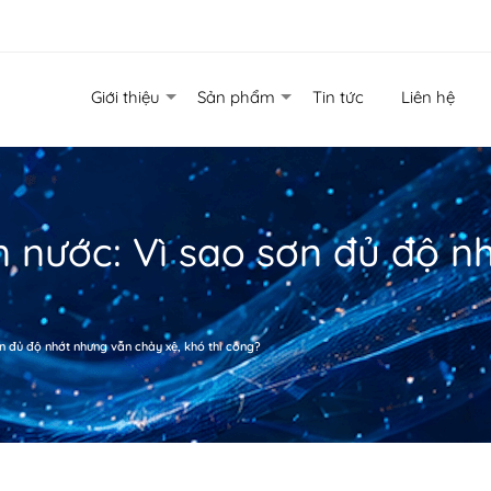
Giới thiệu
Sản phẩm
Tin tức
Liên hệ
n nước: Vì sao sơn đủ độ 
n đủ độ nhớt nhưng vẫn chảy xệ, khó thi công?