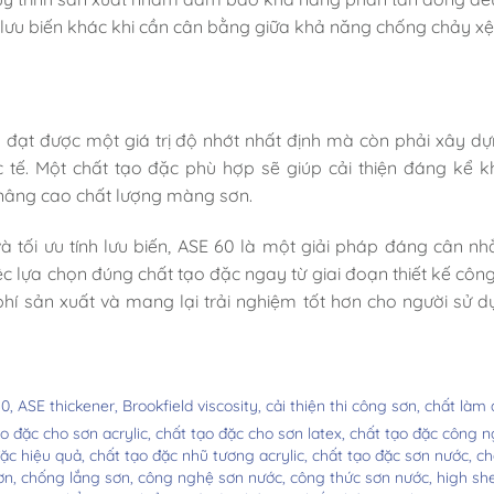
 lưu biến khác khi cần cân bằng giữa khả năng chống chảy xệ
à đạt được một giá trị độ nhớt nhất định mà còn phải xây d
ực tế. Một chất tạo đặc phù hợp sẽ giúp cải thiện đáng kể 
 nâng cao chất lượng màng sơn.
à tối ưu tính lưu biến, ASE 60 là một giải pháp đáng cân nh
ệc lựa chọn đúng chất tạo đặc ngay từ giai đoạn thiết kế công
phí sản xuất và mang lại trải nghiệm tốt hơn cho người sử d
60,
ASE thickener,
Brookfield viscosity,
cải thiện thi công sơn,
chất làm 
o đặc cho sơn acrylic,
chất tạo đặc cho sơn latex,
chất tạo đặc công n
đặc hiệu quả,
chất tạo đặc nhũ tương acrylic,
chất tạo đặc sơn nước,
ch
ơn,
chống lắng sơn,
công nghệ sơn nước,
công thức sơn nước,
high sh