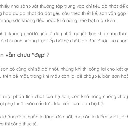
nhiều nhà sản xuất thường tập trung vào chỉ tiêu độ nhớt để 
g hợp dù độ nhớt đã đạt yêu cầu theo thiết kế, sơn vẫn gặp 
ăn, màng sơn không đều hoặc khả năng treo bột màu kém.
nhớt không phải là yếu tố duy nhất quyết định khả năng thi 
tố chịu ảnh hưởng trực tiếp bởi hệ chất tạo đặc được lựa chọn
ơn vẫn chưa "đẹp"?
ơn có cùng chỉ số độ nhớt, nhưng khi thi công lại cho kết 
trên bề mặt, trong khi mẫu còn lại dễ chảy xệ, bắn sơn hoặ
 một phần tính chất của hệ sơn, còn khả năng chống chảy
ại phụ thuộc vào cấu trúc lưu biến của toàn bộ hệ.
ợp không đơn thuần là tăng độ nhớt, mà còn là kiểm soát các
à thi công thực tế.