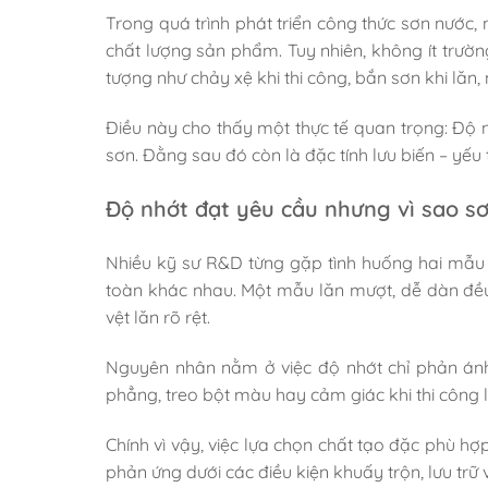
Trong quá trình phát triển công thức sơn nước, 
chất lượng sản phẩm. Tuy nhiên, không ít trườn
tượng như chảy xệ khi thi công, bắn sơn khi l
Điều này cho thấy một thực tế quan trọng: Độ 
sơn. Đằng sau đó còn là đặc tính lưu biến – yếu 
Độ nhớt đạt yêu cầu nhưng vì sao s
Nhiều kỹ sư R&D từng gặp tình huống hai mẫu s
toàn khác nhau. Một mẫu lăn mượt, dễ dàn đều 
vệt lăn rõ rệt.
Nguyên nhân nằm ở việc độ nhớt chỉ phản ánh
phẳng, treo bột màu hay cảm giác khi thi công l
Chính vì vậy, việc lựa chọn chất tạo đặc phù h
phản ứng dưới các điều kiện khuấy trộn, lưu trữ v