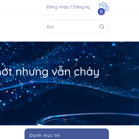
Đăng nhập
/
Đăng ký
0
nhớt nhưng vẫn chảy
Danh mục tin