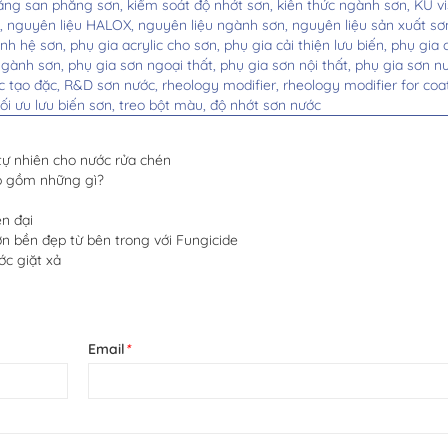
ăng san phẳng sơn,
kiểm soát độ nhớt sơn,
kiến thức ngành sơn,
KU vi
n,
nguyên liệu HALOX,
nguyên liệu ngành sơn,
nguyên liệu sản xuất sơ
ịnh hệ sơn,
phụ gia acrylic cho sơn,
phụ gia cải thiện lưu biến,
phụ gia 
ngành sơn,
phụ gia sơn ngoại thất,
phụ gia sơn nội thất,
phụ gia sơn n
c tạo đặc,
R&D sơn nước,
rheology modifier,
rheology modifier for coa
tối ưu lưu biến sơn,
treo bột màu,
độ nhớt sơn nước
ự nhiên cho nước rửa chén
ấp gồm những gì?
n đại
 bền đẹp từ bên trong với Fungicide
ớc giặt xả
Email
*