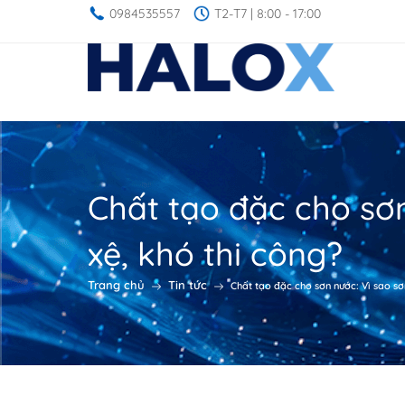
0984535557
T2-T7 | 8:00 - 17:00
Chất tạo đặc cho sơ
xệ, khó thi công?
Trang chủ
Tin tức
Chất tạo đặc cho sơn nước: Vì sao sơ