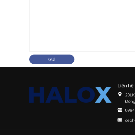
GỬI
Liên hệ
20LK
Đông
0984
ceoh