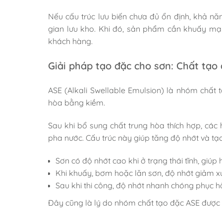
Nếu cấu trúc lưu biến chưa đủ ổn định, khả nă
gian lưu kho. Khi đó, sản phẩm cần khuấy mạn
khách hàng.
Giải pháp tạo đặc cho sơn: Chất tạo
ASE (Alkali Swellable Emulsion) là nhóm chất 
hòa bằng kiềm.
Sau khi bổ sung chất trung hòa thích hợp, các
pha nước. Cấu trúc này giúp tăng độ nhớt và tạo 
Sơn có độ nhớt cao khi ở trạng thái tĩnh, giú
Khi khuấy, bơm hoặc lăn sơn, độ nhớt giảm xu
Sau khi thi công, độ nhớt nhanh chóng phục 
Đây cũng là lý do nhóm chất tạo đặc ASE được s