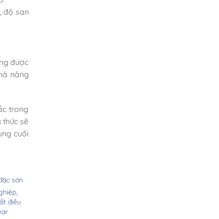
, độ san
ựng được
khả năng
ắc trong
 thức sẽ
ụng cuối
đặc sơn
ghiệp,
ất điều
ear