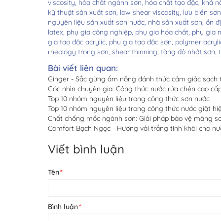
viscosity,
hóa chất ngành sơn,
hóa chất tạo đặc,
khả n
kỹ thuật sản xuất sơn,
low shear viscosity,
lưu biến sơ
nguyên liệu sản xuất sơn nước,
nhà sản xuất sơn,
ổn đ
latex,
phụ gia công nghiệp,
phụ gia hóa chất,
phụ gia 
gia tạo đặc acrylic,
phụ gia tạo đặc sơn,
polymer acryli
rheology trong sơn,
shear thinning,
tăng độ nhớt sơn,
Bài viết liên quan:
Ginger - Sắc gừng ấm nồng đánh thức cảm giác sạch t
Góc nhìn chuyên gia: Công thức nước rửa chén cao c
Top 10 nhóm nguyên liệu trong công thức sơn nước
Top 10 nhóm nguyên liệu trong công thức nước giặt hiệ
Chất chống mốc ngành sơn: Giải pháp bảo vệ màng sơn
Comfort Bạch Ngọc - Hương vải trắng tinh khôi cho nư
Viết bình luận
Tên
*
Bình luận
*