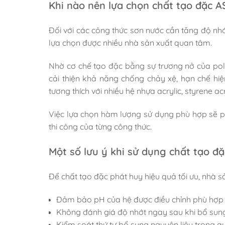
Khi nào nên lựa chọn chất tạo đặc A
Đối với các công thức sơn nước cần tăng độ nhớ
lựa chọn được nhiều nhà sản xuất quan tâm.
Nhờ cơ chế tạo đặc bằng sự trương nở của poly
c
ải thiện khả năng chống chảy xệ, h
ạn chế hiệ
t
ương thích với nhiều hệ nhựa acrylic, styrene a
Việc lựa chọn hàm lượng sử dụng phù hợp sẽ phụ
thi công của từng công thức.
Một số lưu ý khi sử dụng chất tạo đ
Để chất tạo đặc phát huy hiệu quả tối ưu, nhà s
Đảm bảo pH của hệ được điều chỉnh phù hợp 
Không đánh giá độ nhớt ngay sau khi bổ sung 
Kiểm soát thứ tự bổ sung nguyên liệu trong 