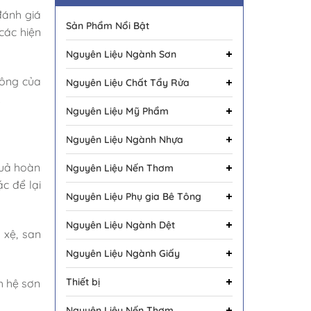
đánh giá
Sản Phẩm Nổi Bật
các hiện
Nguyên Liệu Ngành Sơn
công của
Nguyên Liệu Chất Tẩy Rửa
.
Nguyên Liệu Mỹ Phẩm
Nguyên Liệu Ngành Nhựa
quả hoàn
Nguyên Liệu Nến Thơm
c để lại
Nguyên Liệu Phụ gia Bê Tông
Nguyên Liệu Ngành Dệt
 xệ, san
Nguyên Liệu Ngành Giấy
Thiết bị
h hệ sơn
Nguyên Liệu Nến Thơm