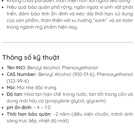
Không chứa paraben, thân thiện hơn với người tiêu dùng
.
Hiệu quả bảo quản phổ rộng, ngăn ngừa vi sinh vật phát
triển
, đảm bảo tính ổn định và kéo dài thời hạn sử dụng
của sản phẩm, thân thiện với xu hướng “xanh” và an toàn
trong ngành mỹ phẩm hiện nay.
Thông số kỹ thuật
Tên INCI:
Benzyl Alcohol, Phenoxyethanol
CAS Number:
Benzyl Alcohol (100-51-6), Phenoxyethanol
(122-99-6)
Mùi:
Mùi nhẹ đặc trưng
Độ tan:
Hòa tan hạn chế trong nước, tan tốt trong cồn và
dung môi hữu cơ (propylene glycol, glycerin)
pH ổn định:
~ 4 – 7.0
Thời hạn bảo quản:
~
2
năm (điều kiện chuẩn, tránh ánh
sáng trực tiếp, nhiệt độ mát)