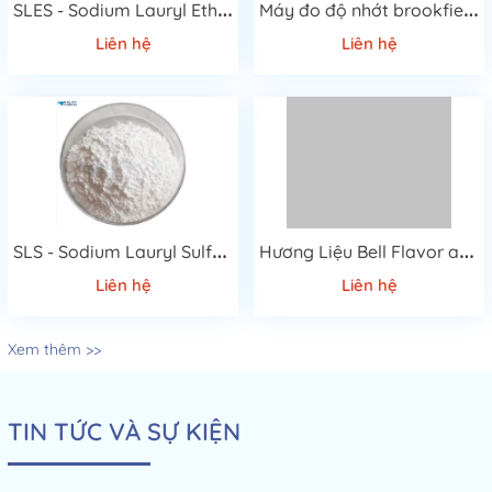
S
LES - Sodium Lauryl Ether Sulfate 70%
M
áy đo độ nhớt brookfield NDJ 8S
Liên hệ
Liên hệ
S
LS - Sodium Lauryl Sulfate
H
ương Liệu Bell Flavor and Fragrances
Liên hệ
Liên hệ
Xem thêm >>
TIN TỨC VÀ SỰ KIỆN