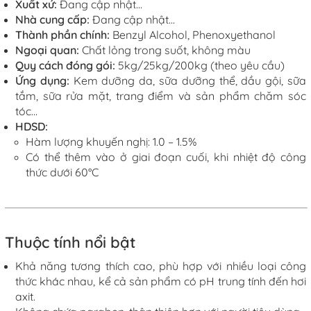
Xuất xứ:
Đang cập nhật...
Nhà cung cấp:
Đang cập nhật...
Thành phần chính:
Benzyl Alcohol, Phenoxyethanol
Ngoại quan:
Chất lỏng trong
suốt, không màu
Quy cách đóng gói:
5kg/25kg/200kg (theo yêu cầu)
Ứng dụng:
Kem dưỡng da, sữa dưỡng thể, dầu gội, sữa
tắm, sữa rửa mặt, trang điểm và sản phẩm chăm sóc
tóc...
HDSD:
Hàm lượng khuyến nghị:
1
.
0
– 1.
5
%
Có thể thêm vào ở giai đoạn cuối, khi nhiệt độ công
thức dưới 60°C
Thuộc tính nổi bật
Khả
năng tương thích cao, p
hù hợp với nhiều loại công
thức khác nhau, kể cả sản phẩm có pH trung tính đến hơi
axit.