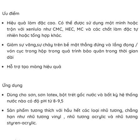
Ưu điểm
Hiệu quả làm đặc cao. Có thể được sử dụng một mình hoặc
trộn với xenlulo như CMC, HEC, MC và các chất làm đặc tự
nhiên hoặc tổng hợp khác.
Giảm sự văng,sự chảy trên bề mặt thẳng đứng và lắng đọng /
vón cục trong hộp trong quá trình bảo quản trong thời gian
dài
Hỗ trợ tạo màng hiệu quả
Ứng dụng
Dùng cho sơn, sơn latex, bột trét gốc nước và bất kỳ hệ thống
nước nào có độ pH từ 8-9,5
Sản phẩm tương thích với hầu hết các loại nhũ tương, chẳng
hạn như nhũ tương vinyl , nhũ tương acrylic và nhũ tương
styren-acrylic.