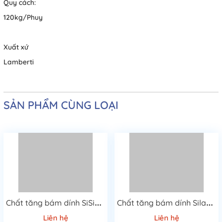
Quy cách:
120kg/Phuy
Xuất xứ
Lamberti
SẢN PHẨM CÙNG LOẠI
C
hất tăng bám dính SiSiB PC 3200
C
hất tăng bám dính Silane GX-602
Liên hệ
Liên hệ