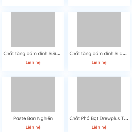
C
hất tăng bám dính SiSiB PC 3100
C
hất tăng bám dính Silane KH-570
Liên hệ
Liên hệ
C
hất Phá Bọt Drewplus T-4507A Cao Cấp
Paste Bari Nghiền
Liên hệ
Liên hệ