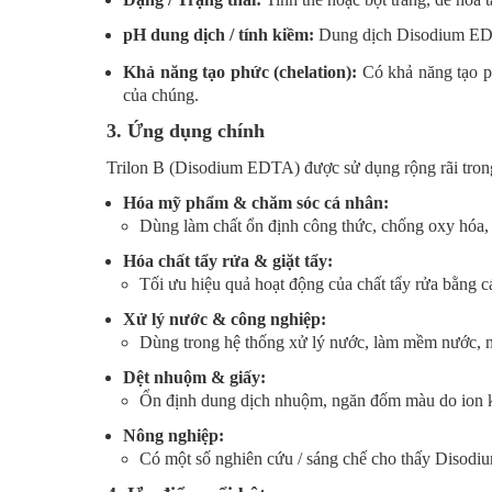
pH dung dịch / tính kiềm:
Dung dịch Disodium EDTA
Khả năng tạo phức (chelation):
Có khả năng tạo ph
của chúng.
3. Ứng dụng chính
Trilon B (Disodium EDTA) được sử dụng rộng rãi trong 
Hóa mỹ phẩm & chăm sóc cá nhân:
Dùng làm chất ổn định công thức, chống oxy hóa, 
Hóa chất tẩy rửa & giặt tẩy:
Tối ưu hiệu quả hoạt động của chất tẩy rửa bằng 
Xử lý nước & công nghiệp:
Dùng trong hệ thống xử lý nước, làm mềm nước, ngă
Dệt nhuộm & giấy:
Ổn định dung dịch nhuộm, ngăn đốm màu do ion k
Nông nghiệp:
Có một số nghiên cứu / sáng chế cho thấy Disodiu