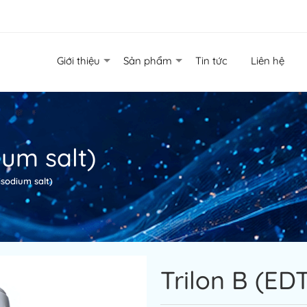
Giới thiệu
Sản phẩm
Tin tức
Liên hệ
ium salt)
isodium salt)
Trilon B (ED