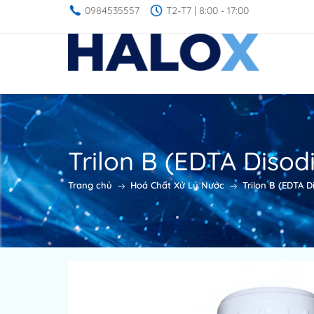
0984535557
T2-T7 | 8:00 - 17:00
Trilon B (EDTA Disod
Trang chủ
Hoá Chất Xử Lý Nước
Trilon B (EDTA D