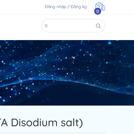
Đăng nhập
/
Đăng ký
0
TA Disodium salt)