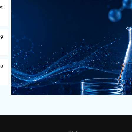
ớc
ng
ng