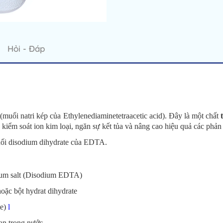
Hỏi - Đáp
(muối natri kép của Ethylenediaminetetraacetic acid). Đây là một chất
kiểm soát ion kim loại, ngăn sự kết tủa và nâng cao hiệu quả các phản
uối disodium dihydrate của EDTA.
dium salt (Disodium EDTA)
ặc bột hydrat dihydrate
te)
l
tan trong nước