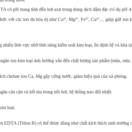
 có pH trung tính đến hơi axit trong dung dịch đậm đặc (ví dụ pH 4
ức với các ion đa hóa trị như Ca²⁺, Mg²⁺, Fe³⁺, Cu²⁺… giúp giữ ion k
nhiều lĩnh vực nhờ tính năng kiểm soát kim loại, ổn định hệ và khả n
ngăn ion kim loại ảnh hưởng xấu đến chất lượng sản phẩm (màu, mùi, 
cách chelate ion Ca, Mg gây cứng nước, giảm hiệu quả của xà phòng.
n cáu cặn và kết tủa trong nồi hơi, hệ thống trao đổi nhiệt.
im loại.
m EDTA (Trilon B) có thể được dùng như chất kích thích sinh trưởng câ