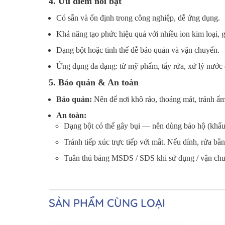
4. Ưu điểm nổi bật
Có sẵn và ổn định trong công nghiệp, dễ ứng dụng.
Khả năng tạo phức hiệu quả với nhiều ion kim loại
Dạng bột hoặc tinh thể dễ bảo quản và vận chuyển.
Ứng dụng đa dạng: từ mỹ phẩm, tẩy rửa, xử lý nước 
5. Bảo quản & An toàn
Bảo quản:
Nên để nơi khô ráo, thoáng mát, tránh ẩ
An toàn:
Dạng bột có thể gây bụi — nên dùng bảo hộ (khẩu t
Tránh tiếp xúc trực tiếp với mắt. Nếu dính, rửa bằ
Tuân thủ bảng MSDS / SDS khi sử dụng / vận ch
SẢN PHẨM CÙNG LOẠI