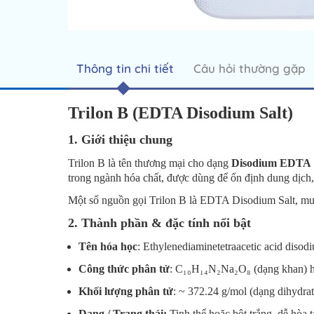
Thông tin chi tiết
Câu hỏi thường gặp
Trilon B (EDTA Disodium Salt)
1. Giới thiệu chung
Trilon B là tên thương mại cho dạng
Disodium EDTA
trong ngành hóa chất, được dùng để ổn định dung dịch, 
Một số nguồn gọi Trilon B là EDTA Disodium Salt, m
2. Thành phần & đặc tính nổi bật
Tên hóa học
: Ethylenediaminetetraacetic acid diso
Công thức phân tử
: C₁₀H₁₄N₂Na₂O₈ (dạng khan) ho
Khối lượng phân tử
: ~ 372.24 g/mol (dạng dihydra
Dạng / Trạng thái:
Tinh thể hoặc bột trắng, dễ hòa 