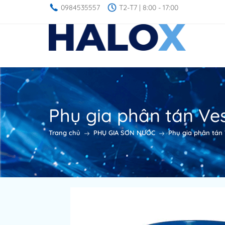
0984535557
T2-T7 | 8:00 - 17:00
Phụ gia phân tán V
Trang chủ
PHỤ GIA SƠN NƯỚC
Phụ gia phân tán