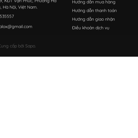
9, KĐT Vạn Phúc, Phường Hà
Hướng dẫn mua hàng
, Hà Nội, Việt Nam.
Hướng dẫn thanh toán
535557
Hướng dẫn giao nhận
alox@gmail.com
Điều khoản dịch vụ
ung cấp bởi Sapo.