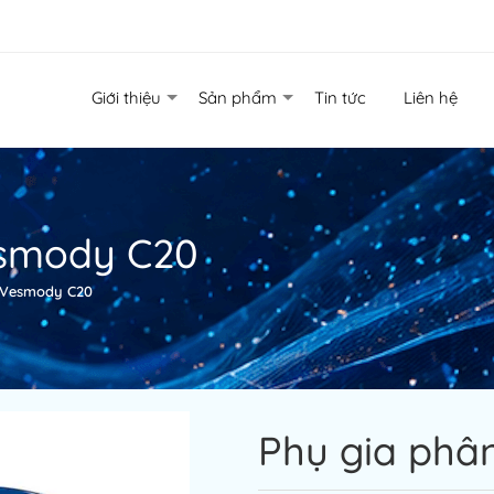
Giới thiệu
Sản phẩm
Tin tức
Liên hệ
esmody C20
 Vesmody C20
Phụ gia phâ