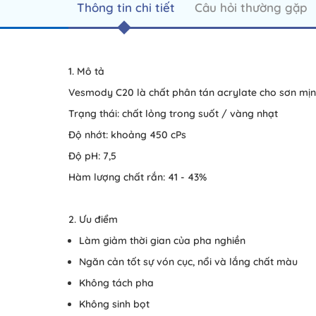
Thông tin chi tiết
Câu hỏi thường gặp
1. Mô tả
Vesmody C20 là chất phân tán acrylate cho sơn mị
Trạng thái: chất lỏng trong suốt / vàng nhạt
Độ nhớt: khoảng 450 cPs
Độ pH: 7,5
Hàm lượng chất rắn: 41 - 43%
2. Ưu điểm
Làm giảm thời gian của pha nghiền
Ngăn cản tốt sự vón cục, nổi và lắng chất màu
Không tách pha
Không sinh bọt