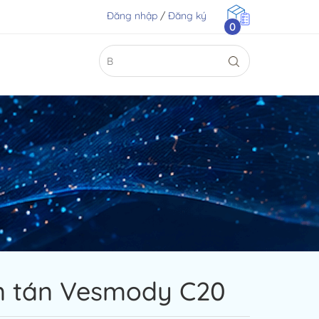
Đăng nhập
/
Đăng ký
0
n tán Vesmody C20