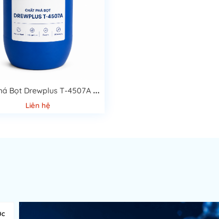
C
hất Phá Bọt Drewplus T-4507A Cao Cấp
Liên hệ
ớc