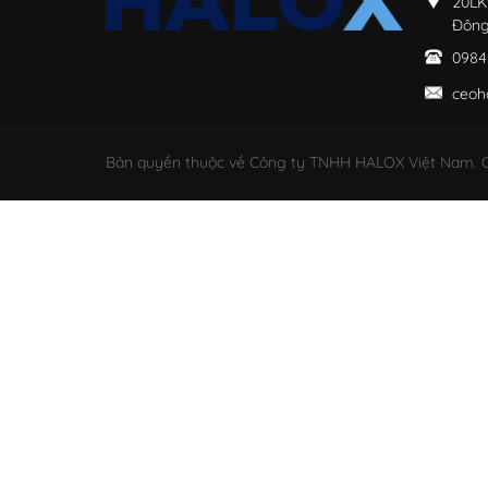
20LK
Đông
0984
ceoh
Bản quyền thuộc về Công ty TNHH HALOX Việt Nam. C