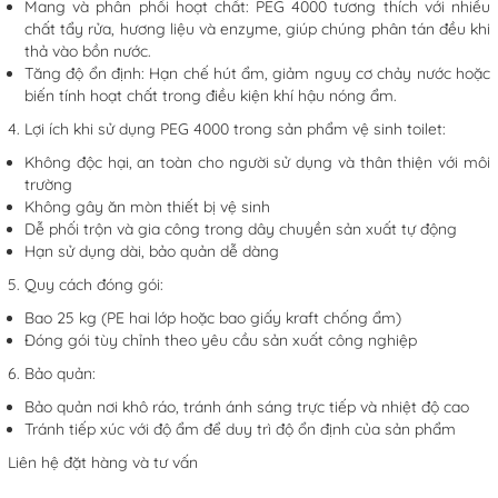
Mang và phân phối hoạt chất: PEG 4000 tương thích với nhiều
chất tẩy rửa, hương liệu và enzyme, giúp chúng phân tán đều khi
thả vào bồn nước.
Tăng độ ổn định: Hạn chế hút ẩm, giảm nguy cơ chảy nước hoặc
biến tính hoạt chất trong điều kiện khí hậu nóng ẩm.
4. Lợi ích khi sử dụng PEG 4000 trong sản phẩm vệ sinh toilet:
Không độc hại, an toàn cho người sử dụng và thân thiện với môi
trường
Không gây ăn mòn thiết bị vệ sinh
Dễ phối trộn và gia công trong dây chuyền sản xuất tự động
Hạn sử dụng dài, bảo quản dễ dàng
5. Quy cách đóng gói:
Bao 25 kg (PE hai lớp hoặc bao giấy kraft chống ẩm)
Đóng gói tùy chỉnh theo yêu cầu sản xuất công nghiệp
6. Bảo quản:
Bảo quản nơi khô ráo, tránh ánh sáng trực tiếp và nhiệt độ cao
Tránh tiếp xúc với độ ẩm để duy trì độ ổn định của sản phẩm
Liên hệ đặt hàng và tư vấn