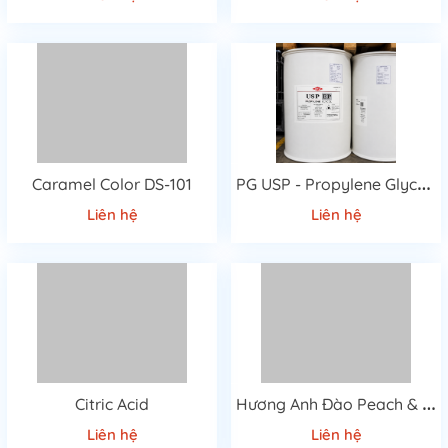
P
G USP - Propylene Glycol USP
Caramel Color DS-101
Liên hệ
Liên hệ
H
ương Anh Đào Peach & Rose
Citric Acid
Liên hệ
Liên hệ