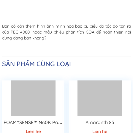
Bạn có cần thêm hình ảnh minh họa bao bì, biểu đồ tốc độ tan rã
của PEG 4000, hoặc mẫu phiếu phân tích COA để hoàn thiện nội
dung đăng bán không?
SẢN PHẨM CÙNG LOẠI
F
OAMYSENSE™ N60K Polymer
Amaranth 85
Liên hệ
Liên hệ