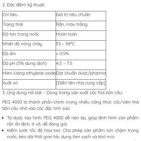
2. Đặc điểm kỹ thuật:
Chỉ tiêu
Giá trị tiêu chuẩn
Trạng thái
Rắn, màu trắng
Độ tan trong nước
Hoàn toàn
Nhiệt độ nóng chảy
53 – 58°C
Độ ẩm
< 0.5%
Độ pH (5% dung dịch)
4.5 – 7.5
Hàm lượng ethylene oxide
Đạt chuẩn dược/pharma
Xuất xứ
[Điền tên nhà cung cấp]
3. Ứng dụng nổi bật – Dùng trong sản xuất cốc thả bồn cầu:
PEG 4000 là thành phần chính trong nhiều công thức cốc/viên thả
bồn cầu nhờ vào các đặc tính sau:
Tá dược tạo hình: PEG 4000 dễ nén ép, giúp định hình sản phẩm
rắn ổn định, ít vỡ, dễ đóng gói.
Kiểm soát tốc độ hòa tan: Cho phép sản phẩm tan chậm trong
nước, kéo dài thời gian tác dụng làm sạch và khử mùi.