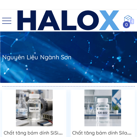
0
Nguyên Liệu Ngành Sơn
C
hất tăng bám dính SiSiB PC 3200
C
hất tăng bám dính Silane GX-602