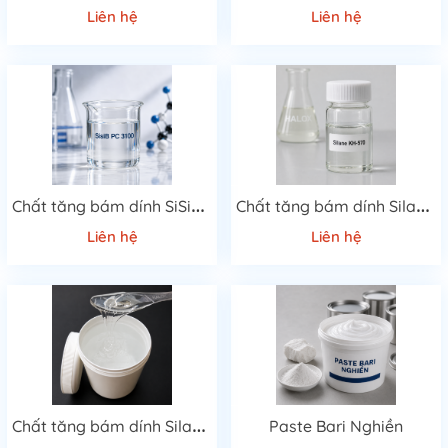
Liên hệ
Liên hệ
C
hất tăng bám dính SiSiB PC 3100
C
hất tăng bám dính Silane KH-570
Liên hệ
Liên hệ
C
hất tăng bám dính Silane KH-560
Paste Bari Nghiền