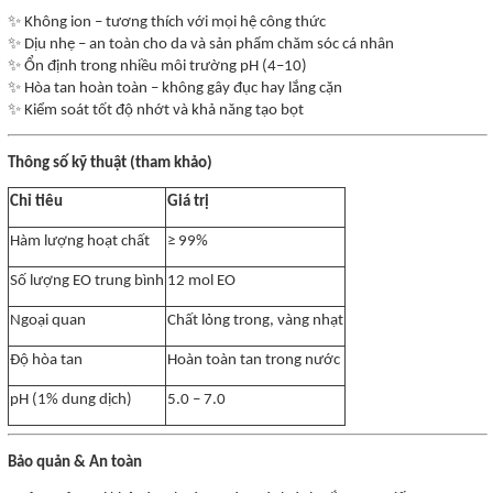
✨
Không ion – tương thích với mọi hệ công thức
✨
Dịu nhẹ – an toàn cho da và sản phẩm chăm sóc cá nhân
✨
Ổn định trong nhiều môi trường pH (4–10)
✨
Hòa tan hoàn toàn – không gây đục hay lắng cặn
✨
Kiểm soát tốt độ nhớt và khả năng tạo bọt
Thông số kỹ thuật (tham khảo)
Chỉ tiêu
Giá trị
Hàm lượng hoạt chất
≥ 99%
Số lượng EO trung bình
12 mol EO
Ngoại quan
Chất lỏng trong, vàng nhạt
Độ hòa tan
Hoàn toàn tan trong nước
pH (1% dung dịch)
5.0 – 7.0
Bảo quản & An toàn