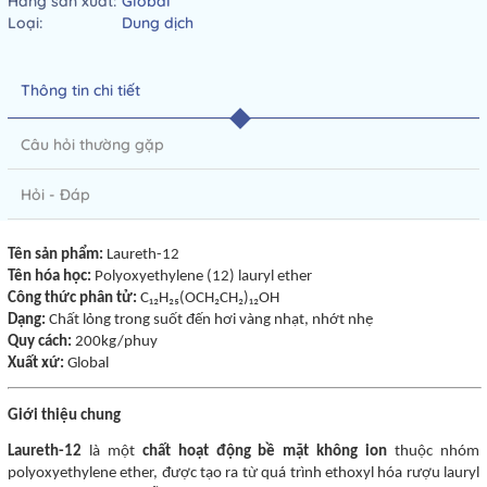
Hãng sản xuất:
Global
Loại:
Dung dịch
Thông tin chi tiết
Câu hỏi thường gặp
Hỏi - Đáp
Tên sản phẩm:
Laureth-12
Tên hóa học:
Polyoxyethylene (12) lauryl ether
Công thức phân tử:
C₁₂H₂₅(OCH₂CH₂)₁₂OH
Dạng:
Chất lỏng trong suốt đến hơi vàng nhạt, nhớt nhẹ
Quy cách:
200kg/phuy
Xuất xứ:
Global
Giới thiệu chung
Laureth-12
là một
chất hoạt động bề mặt không ion
thuộc nhóm
polyoxyethylene ether, được tạo ra từ quá trình ethoxyl hóa rượu lauryl