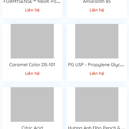
F
OAMYSENSE™ N60K Polymer
Amaranth 85
Liên hệ
Liên hệ
P
G USP - Propylene Glycol USP
Caramel Color DS-101
Liên hệ
Liên hệ
H
ương Anh Đào Peach & Rose
Citric Acid