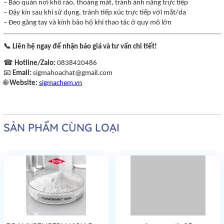
– Bảo quản nơi khô ráo, thoáng mát, tránh ánh nắng trực tiếp
– Đậy kín sau khi sử dụng, tránh tiếp xúc trực tiếp với mắt/da
– Đeo găng tay và kính bảo hộ khi thao tác ở quy mô lớn
📞
Liên hệ ngay để nhận báo giá và tư vấn chi tiết!
☎
Hotline/Zalo:
0838420486
📧
Email:
sigmahoachat@gmail.com
🌐
Website:
sigmachem.vn
SẢN PHẨM CÙNG LOẠI