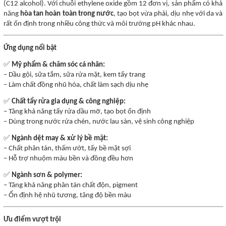
(C12 alcohol). Với chuỗi ethylene oxide gồm 12 đơn vị, sản phẩm có khả
năng
hòa tan hoàn toàn trong nước
, tạo bọt vừa phải, dịu nhẹ với da và
rất ổn định trong nhiều công thức và môi trường pH khác nhau.
Ứng dụng nổi bật
✅
Mỹ phẩm & chăm sóc cá nhân:
– Dầu gội, sữa tắm, sữa rửa mặt, kem tẩy trang
– Làm chất đồng nhũ hóa, chất làm sạch dịu nhẹ
✅
Chất tẩy rửa gia dụng & công nghiệp:
– Tăng khả năng tẩy rửa dầu mỡ, tạo bọt ổn định
– Dùng trong nước rửa chén, nước lau sàn, vệ sinh công nghiệp
✅
Ngành dệt may & xử lý bề mặt:
– Chất phân tán, thấm ướt, tẩy bề mặt sợi
– Hỗ trợ nhuộm màu bền và đồng đều hơn
✅
Ngành sơn & polymer:
– Tăng khả năng phân tán chất độn, pigment
– Ổn định hệ nhũ tương, tăng độ bền màu
Ưu điểm vượt trội