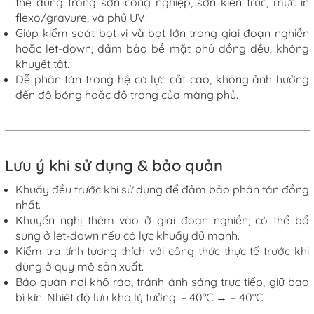
thể dùng trong sơn công nghiệp, sơn kiến trúc, mực in
flexo/gravure, và phủ UV.
Giúp kiểm soát bọt vi và bọt lớn trong giai đoạn nghiền
hoặc let-down, đảm bảo bề mặt phủ đồng đều, không
khuyết tật.
Dễ phân tán trong hệ có lực cắt cao, không ảnh hưởng
đến độ bóng hoặc độ trong của màng phủ.
Lưu ý khi sử dụng & bảo quản
Khuấy đều trước khi sử dụng để đảm bảo phân tán đồng
nhất.
Khuyến nghị thêm vào ở giai đoạn nghiền; có thể bổ
sung ở let-down nếu có lực khuấy đủ mạnh.
Kiểm tra tính tương thích với công thức thực tế trước khi
dùng ở quy mô sản xuất.
Bảo quản nơi khô ráo, tránh ánh sáng trực tiếp, giữ bao
bì kín. Nhiệt độ lưu kho lý tưởng: – 40°C → + 40°C.