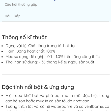
Câu hỏi thường gặp
Hỏi - Đáp
Thông số kĩ thuật
Dạng vật lý: Chất lỏng trong tới hơi đục
Hàm lượng hoạt chất: 100%
Mức sử dụng đề nghị:
~
0.1 – 1.0% trên tổng công thức
Thời hạn sử dụng
: ~ 36
tháng kể từ ngày sản
xuất
Đặc
tính nổi bật & ứng dụng
Hiệu quả khử bọt và phá bọt mạnh mẽ, đặc biệt trong
các hệ sơn hoặc mực in có sắc tố, độ nhớt cao.
T
ương thích tốt với cả hệ waterborne và solventborne, có