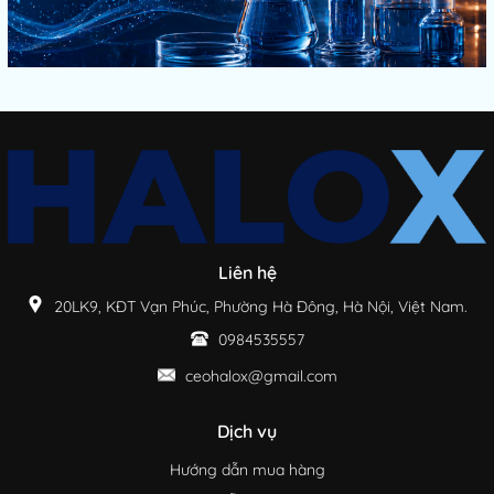
Liên hệ
20LK9, KĐT Vạn Phúc, Phường Hà Đông, Hà Nội, Việt Nam.
0984535557
ceohalox@gmail.com
Dịch vụ
Hướng dẫn mua hàng