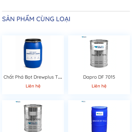
SẢN PHẨM CÙNG LOẠI
C
hất Phá Bọt Drewplus T-4507A Cao Cấp
Dapro DF 7015
Liên hệ
Liên hệ