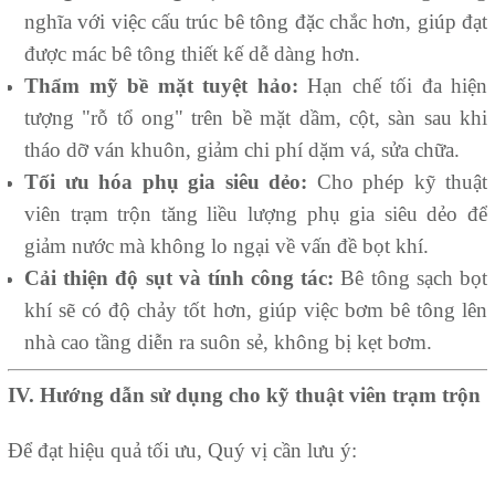
nghĩa với việc cấu trúc bê tông đặc chắc hơn, giúp đạt
được mác bê tông thiết kế dễ dàng hơn.
Thẩm mỹ bề mặt tuyệt hảo:
Hạn chế tối đa hiện
tượng "rỗ tổ ong" trên bề mặt dầm, cột, sàn sau khi
tháo dỡ ván khuôn, giảm chi phí dặm vá, sửa chữa.
Tối ưu hóa phụ gia siêu dẻo:
Cho phép kỹ thuật
viên trạm trộn tăng liều lượng phụ gia siêu dẻo để
giảm nước mà không lo ngại về vấn đề bọt khí.
Cải thiện độ sụt và tính công tác:
Bê tông sạch bọt
khí sẽ có độ chảy tốt hơn, giúp việc bơm bê tông lên
nhà cao tầng diễn ra suôn sẻ, không bị kẹt bơm.
IV. Hướng dẫn sử dụng cho kỹ thuật viên trạm trộn
Để đạt hiệu quả tối ưu, Quý vị cần lưu ý: