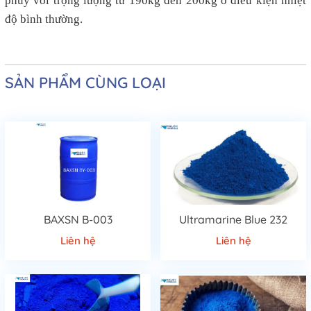
phuy với trọng lượng từ 190kg đến 200kg ở điều kiện nhiệt
độ bình thường.
SẢN PHẨM CÙNG LOẠI
BAXSN B-003
Ultramarine Blue 232
Liên hệ
Liên hệ