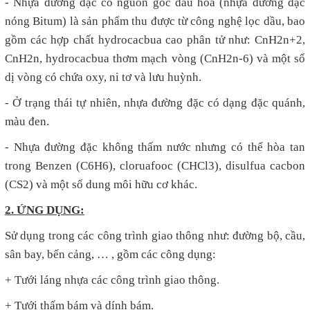
- Nhựa đường đặc có nguồn gốc dầu hỏa (nhựa đường đặc
nóng Bitum) là sản phẩm thu được từ công nghệ lọc dầu, bao
gồm các hợp chất hydrocacbua cao phân tử như: CnH2n+2,
CnH2n, hydrocacbua thơm mạch vòng (CnH2n-6) và một số
dị vòng có chứa oxy, ni tơ và lưu huỳnh.
- Ở trạng thái tự nhiên, nhựa đường đặc có dạng đặc quánh,
màu đen.
- Nhựa đường đặc không thấm nước nhưng có thể hòa tan
trong Benzen (C6H6), cloruafooc (CHCl3), disulfua cacbon
(CS2) và một số dung môi hữu cơ khác.
2. ỨNG DỤNG:
Sử dụng trong các công trình giao thông như: đường bộ, cầu,
sân bay, bến cảng, … , gồm các công dụng:
+ Tưới láng nhựa các công trình giao thông.
+ Tưới thấm bám và dính bám.