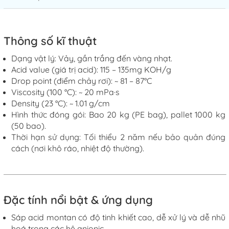
Thông số kĩ thuật
Dạng vật lý: Vảy, gần trắng đến vàng nhạt.
Acid value (giá trị acid)
:
115 – 135mg KOH/g
Drop point (điểm chảy rơi)
: ~
81 – 87°C
Viscosity (100 °C)
:
~ 20 mPa·s
Density (23 °C)
:
~ 1.01 g/cm
Hình thức đóng gói: Bao 20 kg (PE bag), pallet 1000 kg
(50 bao).
Thời hạn sử dụng
:
Tối thiểu 2 năm nếu bảo quản đúng
cách (nơi khô ráo, nhiệt độ thường).
Đặc
tính nổi bật & ứng dụng
Sáp acid montan có độ tinh khiết cao, dễ xử lý và dễ nhũ
hoá trong các hệ anionic.