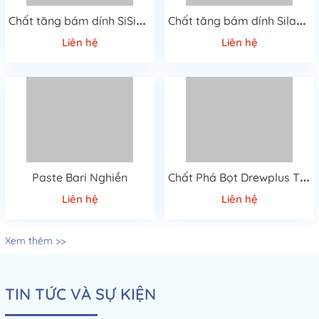
C
hất tăng bám dính SiSiB PC 3100
C
hất tăng bám dính Silane KH-570
Liên hệ
Liên hệ
C
hất Phá Bọt Drewplus T-4507A Cao Cấp
Paste Bari Nghiền
Liên hệ
Liên hệ
Xem thêm >>
TIN TỨC VÀ SỰ KIỆN