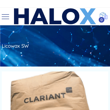
0
Licowax SW