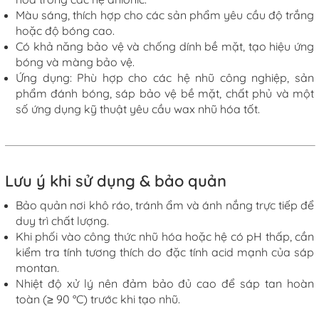
Màu sáng, thích hợp cho các sản phẩm yêu cầu độ trắng
hoặc độ bóng cao.
Có khả năng bảo vệ và chống dính bề mặt, tạo hiệu ứng
bóng và màng bảo vệ.
Ứng
dụng: Phù hợp cho các hệ nhũ công nghiệp, sản
phẩm đánh bóng, sáp bảo vệ bề mặt, chất phủ và một
số ứng dụng kỹ thuật yêu cầu wax nhũ hóa tốt.
Lưu ý khi sử dụng & bảo quản
Bảo quản nơi khô ráo, tránh ẩm và ánh nắng trực tiếp để
duy trì chất lượng.
Khi phối vào công thức nhũ hóa hoặc hệ có pH thấp, cần
kiểm tra tính tương thích do đặc tính acid mạnh của sáp
montan.
Nhiệt độ xử lý nên đảm bảo đủ cao để sáp tan hoàn
toàn (≥ 90 °C) trước khi tạo nhũ.