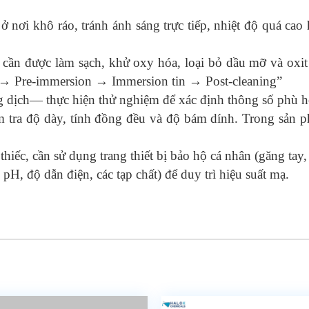
i khô ráo, tránh ánh sáng trực tiếp, nhiệt độ quá cao h
) cần được làm sạch, khử oxy hóa, loại bỏ dầu mỡ và oxi
 → Pre‑immersion → Immersion tin → Post‑cleaning”
ng dịch— thực hiện thử nghiệm để xác định thông số phù
m tra độ dày, tính đồng đều và độ bám dính. Trong sản 
iếc, cần sử dụng trang thiết bị bảo hộ cá nhân (găng tay, 
pH, độ dẫn điện, các tạp chất) để duy trì hiệu suất mạ.