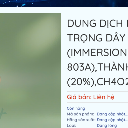
DUNG DỊCH
TRỌNG DÂY 
(IMMERSION
803A),THÀN
(20%),CH4O2
Giá bán: Liên hệ
Còn hàng
Mã sản phẩm:
Đang cập nhật...
Hãng sản xuất:
Đang cập nhật...
Loại:
Dạng lỏng