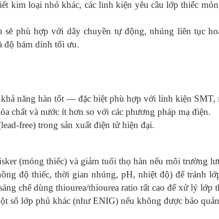
ết kim loại nhỏ khác, các linh kiện yêu cầu lớp thiếc mỏ
sẽ phù hợp với dây chuyền tự động, nhúng liên tục hoặ
à độ bám dính tối ưu.
 khả năng hàn tốt — đặc biệt phù hợp với linh kiện SMT
óa chất và nước ít hơn so với các phương pháp mạ điện.
ead‑free) trong sản xuất điện tử hiện đại.
isker (móng thiếc) và giảm tuổi thọ hàn nếu môi trường lưu
nồng độ thiếc, thời gian nhúng, pH, nhiệt độ) để tránh l
ng chế dùng thiourea/thiourea ratio rất cao để xử lý lớp t
ột số lớp phủ khác (như ENIG) nếu không được bảo quản 