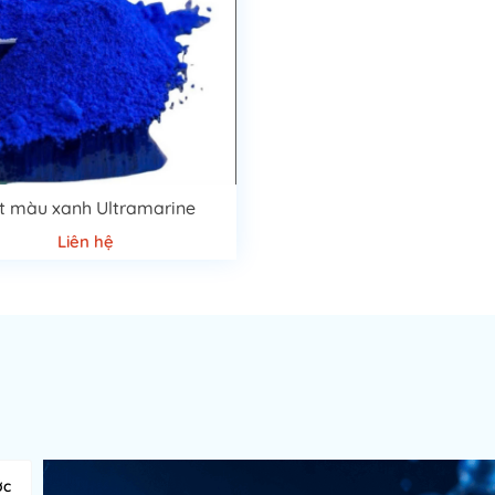
t màu xanh Ultramarine
Liên hệ
ớc