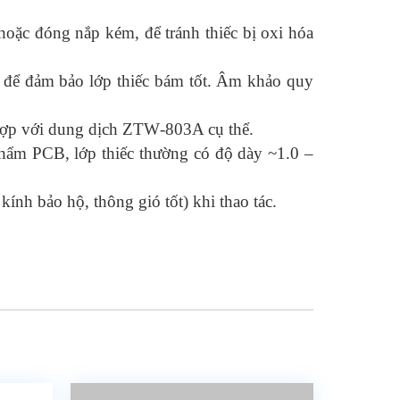
oặc đóng nắp kém, để tránh thiếc bị oxi hóa
t để đảm bảo lớp thiếc bám tốt. Âm khảo quy
 hợp với dung dịch ZTW‑803A cụ thể.
phẩm PCB, lớp thiếc thường có độ dày ~1.0 –
kính bảo hộ, thông gió tốt) khi thao tác.