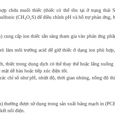
p chứa muối thiếc (thiếc có thể tồn tại ở trạng thái S
ulfonic (CH₄O₂S) để điều chỉnh pH và hỗ trợ phản ứng, h
 cung cấp ion thiếc sẵn sàng tham gia vào phản ứng phân
rò làm môi trường acid để giữ thiếc ở dạng ion phù hợp,
h, thiếc trong dung dịch có thể thay thế hoặc lắng xuống
mặt dễ hàn hoặc tiếp xúc điện tốt.
ác chỉ số như pH, nhiệt độ, thời gian nhúng, nồng độ thi
) thường được sử dụng trong sản xuất bảng mạch in (PC
kết nối điện.