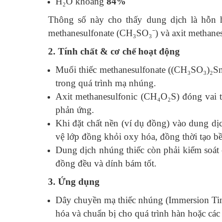
H₂O khoảng
84%
Thông số này cho thấy dung dịch là hỗn hợ
methanesulfonate (CH₃SO₃⁻) và axit methanes
2. Tính chất & cơ chế hoạt động
Muối thiếc methanesulfonate ((CH₃SO₃)₂Sn)
trong quá trình mạ nhúng.
Axit methanesulfonic (CH₄O₂S) đóng vai t
phản ứng.
Khi đặt chất nền (ví dụ đồng) vào dung dịc
vệ lớp đồng khỏi oxy hóa, đồng thời tạo bề 
Dung dịch nhúng thiếc còn phải kiểm soát c
đồng đều và dính bám tốt.
3. Ứng dụng
Dây chuyền mạ thiếc nhúng (Immersion Tin
hóa và chuẩn bị cho quá trình hàn hoặc các 