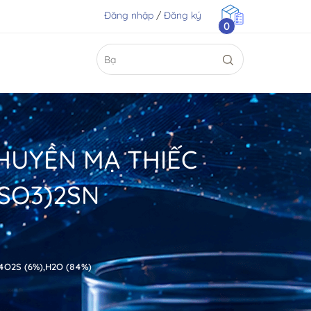
Đăng nhập
/
Đăng ký
0
HUYỀN MẠ THIẾC
SO3)2SN
O2S (6%),H2O (84%)