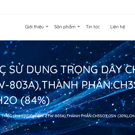
Giới thiệu
Sản phẩm
Tin tức
Liên hệ
C SỬ DỤNG TRỌNG DÂY C
W-803A),THÀNH PHẦN:CH3
H2O (84%)
HIẾC (IMMERSION TIN ZTW-803A),THÀNH PHẦN:CH3SO3)2SN (20%),CH4