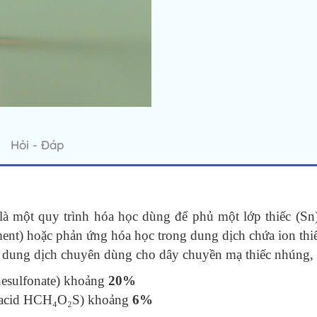
Hỏi - Đáp
à một quy trình hóa học dùng để phủ một lớp thiếc (Sn)
ment) hoặc phản ứng hóa học trong dung dịch chứa ion thi
 dung dịch chuyên dùng cho dây chuyền mạ thiếc nhúng, v
nesulfonate) khoảng
20%
c acid HCH₄O₂S) khoảng
6%