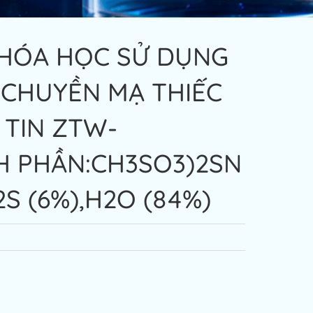
 HÓA HỌC SỬ DỤNG
CHUYỀN MẠ THIẾC
 TIN ZTW-
H PHẦN:CH3SO3)2SN
S (6%),H2O (84%)