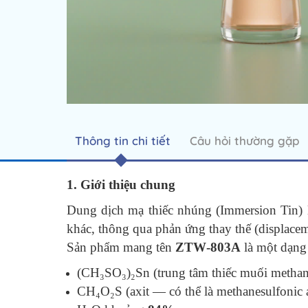
Thông tin chi tiết
Câu hỏi thường gặp
1. Giới thiệu chung
Dung dịch mạ thiếc nhúng (Immersion Tin) l
khác, thông qua phản ứng thay thế (displace
Sản phẩm mang tên
ZTW‑803A
là một dạng
(CH₃SO₃)₂Sn (trung tâm thiếc muối metha
CH₄O₂S (axit — có thể là methanesulfoni