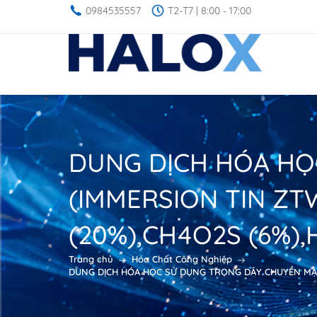
0984535557
T2-T7 | 8:00 - 17:00
DUNG DỊCH HÓA HỌ
(IMMERSION TIN ZT
(20%),CH4O2S (6%),
Trang chủ
Hóa Chất Công Nghiệp
DUNG DỊCH HÓA HỌC SỬ DỤNG TRỌNG DÂY CHUYỀN MẠ T