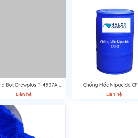
C
hất Phá Bọt Drewplus T-4507A Cao Cấp
Chống Mốc Nipacide CF
Liên hệ
Liên hệ