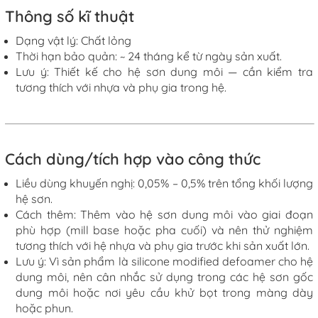
Thông số kĩ thuật
Dạng vật lý: Chất lỏng
Thời
hạn bảo quản
:
~ 24 tháng kể từ ngày sản xuất.
Lưu ý:
Thiết kế cho hệ sơn dung môi — cần kiểm tra
tương thích với nhựa và phụ gia trong hệ.
Cách dùng/tích hợp vào công thức
Liều dùng khuyến nghị:
0,05% – 0,5% trên tổng khối lượng
hệ sơn.
Cách thêm: Thêm vào hệ sơn dung môi vào giai đoạn
phù hợp (mill base hoặc pha cuối) và nên thử nghiệm
tương thích với hệ nhựa và phụ gia trước khi sản xuất lớn.
Lưu
ý:
Vì sản phẩm là silicone modified defoamer cho hệ
dung môi, nên cân nhắc sử dụng trong các hệ sơn gốc
dung môi hoặc nơi yêu cầu khử bọt trong màng dày
hoặc phun.