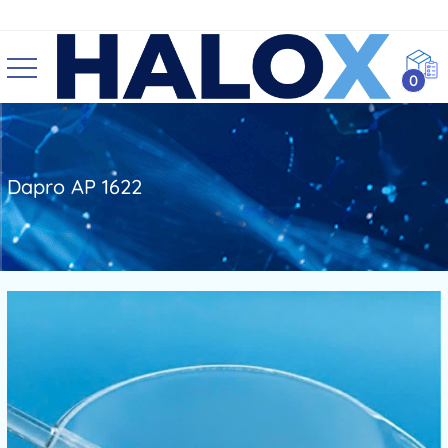
0
Dapro AP 1622