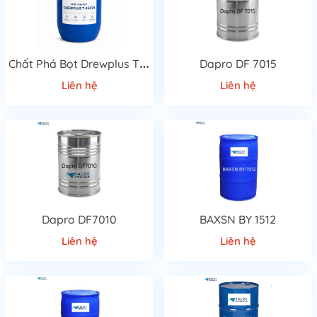
C
hất Phá Bọt Drewplus T-4507A Cao Cấp
Dapro DF 7015
Liên hệ
Liên hệ
Dapro DF7010
BAXSN BY 1512
Liên hệ
Liên hệ