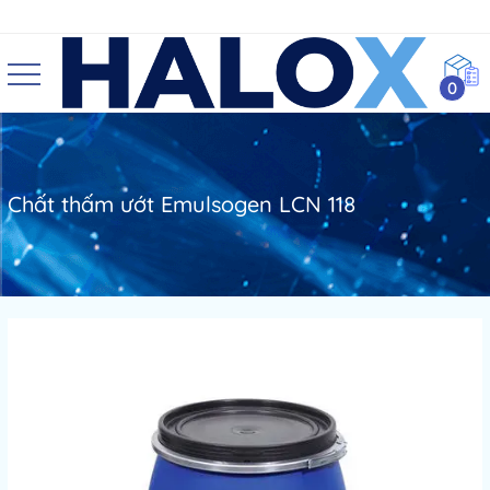
0
Chất thấm ướt Emulsogen LCN 118