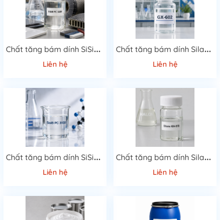
C
hất tăng bám dính SiSiB PC 3200
C
hất tăng bám dính Silane GX-602
Liên hệ
Liên hệ
C
hất tăng bám dính SiSiB PC 3100
C
hất tăng bám dính Silane KH-570
Liên hệ
Liên hệ