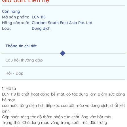
Giá bán: Liên hệ
Còn hàng
Mã sản phẩm:
LCN 118
Hãng sản xuất:
Clariant South East Asia Pte. Ltd
Loại:
Dung dịch
Thông tin chi tiết
Câu hỏi thường gặp
Hỏi - Đáp
1. Mô tả
LCN 118 là chất hoạt động bề mặt, có tác dụng làm giảm sức căng
bề mặt
của nước tăng diện tích tiếp xúc của bột màu và dung dịch, chất kết
dính.
Góp phần tăng tốc độ thâm nhập của chất lỏng vào bột màu.
Trạng thái: Chất lỏng màu vàng trong suốt, mùi đặc trưng