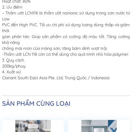
Hoạt chất: 80%
2. Ưu điểm
– Thấm ướt LCN118 là thấm ướt nonionic sử dụng trong sơn nước từ
Low
PVC đến High PVC. Tối ưu chi phí sử dụng lượng dùng thấp và giảm
thời
gian phân tán. Giúp sản phẩm có cường độ màu tốt. Tăng cường
khả năng
chống mài mòn của màng sơn, tăng bám dính vượt trội.
-Thấm ướt LCN 118 còn có thể dùng cho quá trình nhũ hóa polymer.
3. Quy cách
200kg/phuy
4. Xuất xứ
Clariant South East Asia Pte. Ltd, Trung Quốc / Indonesia
SẢN PHẨM CÙNG LOẠI