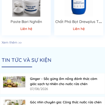
C
hất Phá Bọt Drewplus T-4507A Cao Cấp
Paste Bari Nghiền
Liên hệ
Liên hệ
Xem thêm >>
TIN TỨC VÀ SỰ KIỆN
Ginger - Sắc gừng ấm nồng đánh thức cảm
giác sạch tự nhiên cho nước rửa chén
07/08/2026
Góc nhìn chuyên gia: Công thức nước rửa chén