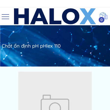
0
Chất ổn định pH pHlex 110