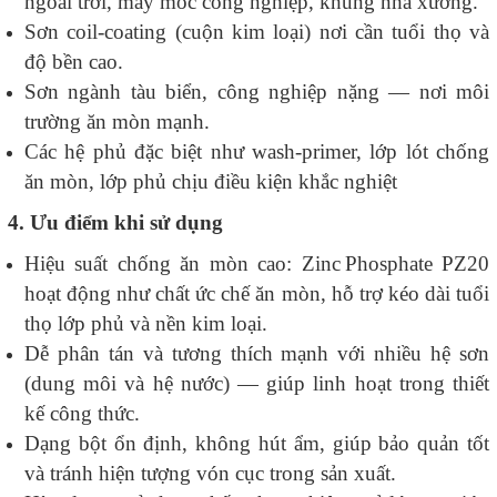
ngoài trời, máy móc công nghiệp, khung nhà xưởng.
Sơn coil‑coating (cuộn kim loại) nơi cần tuổi thọ và
độ bền cao.
Sơn ngành tàu biển, công nghiệp nặng — nơi môi
trường ăn mòn mạnh.
Các hệ phủ đặc biệt như wash‑primer, lớp lót chống
ăn mòn, lớp phủ chịu điều kiện khắc nghiệt
4. Ưu điểm khi sử dụng
Hiệu suất chống ăn mòn cao: Zinc Phosphate PZ20
hoạt động như chất ức chế ăn mòn, hỗ trợ kéo dài tuổi
thọ lớp phủ và nền kim loại.
Dễ phân tán và tương thích mạnh với nhiều hệ sơn
(dung môi và hệ nước) — giúp linh hoạt trong thiết
kế công thức.
Dạng bột ổn định, không hút ẩm, giúp bảo quản tốt
và tránh hiện tượng vón cục trong sản xuất.