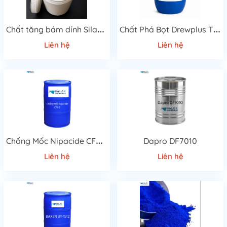
C
hất tăng bám dính Silane KH-560
C
hất Phá Bọt Drewplus T-4507A Cao Cấp
Liên hệ
Liên hệ
C
hống Mốc Nipacide CFX-3
Dapro DF7010
Liên hệ
Liên hệ