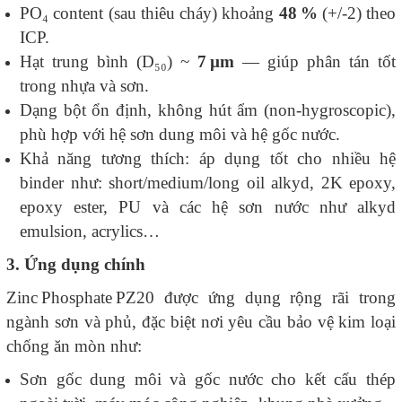
PO₄ content (sau thiêu cháy) khoảng
48 %
(+/‑2) theo
ICP.
Hạt trung bình (D₅₀) ~
7 µm
— giúp phân tán tốt
trong nhựa và sơn.
Dạng bột ổn định, không hút ẩm (non‑hygroscopic),
phù hợp với hệ sơn dung môi và hệ gốc nước.
Khả năng tương thích: áp dụng tốt cho nhiều hệ
binder như: short/medium/long oil alkyd, 2K epoxy,
epoxy ester, PU và các hệ sơn nước như alkyd
emulsion, acrylics…
3. Ứng dụng chính
Zinc Phosphate PZ20 được ứng dụng rộng rãi trong
ngành sơn và phủ, đặc biệt nơi yêu cầu bảo vệ kim loại
chống ăn mòn như:
Sơn gốc dung môi và gốc nước cho kết cấu thép