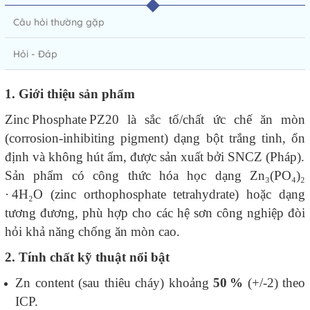
Câu hỏi thường gặp
Hỏi - Đáp
1. Giới thiệu sản phẩm
Zinc Phosphate PZ20 là sắc tố/chất ức chế ăn mòn
(corrosion‑inhibiting pigment) dạng bột trắng tinh, ổn
định và không hút ẩm, được sản xuất bởi SNCZ (Pháp).
Sản phẩm có công thức hóa học dạng Zn₃(PO₄)₂
· 4H₂O (zinc orthophosphate tetrahydrate) hoặc dạng
tương đương, phù hợp cho các hệ sơn công nghiệp đòi
hỏi khả năng chống ăn mòn cao.
2. Tính chất kỹ thuật nổi bật
Zn content (sau thiêu cháy) khoảng
50 %
(+/‑2) theo
ICP.