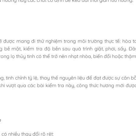
hương hay các chất cố định để kéo dài thời gian lưu hương.
ẽ được mang đi thử nghiệm trong môi trường thực tế: hòa t
 bề mặt, kiểm tra độ bền sau quá trình giặt, phơi, sấy. Đây
ng lọ thủy tinh có thể trở nên nhạt nhòa, biến đổi hoặc thậm
, tinh chỉnh tỷ lệ, thay thế nguyên liệu để đạt được sự cân b
 khi vượt qua các bài kiểm tra này, công thức hương mới đượ
e
ó nhiều thay đổi rõ rệt: