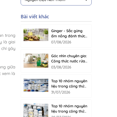
Bài viết khác
Ginger - Sắc gừng
an trong
ấm nồng đánh thức
cảm giác sạch tự
 là giai
07/08/2026
nhiên cho nước rửa
 chí gây
chén
Góc nhìn chuyên gia:
Công thức nước rửa
chén cao cấp gồm
ằng giữa
03/08/2026
những gì?
c xem là
Top 10 nhóm nguyên
liệu trong công thức
sơn nước
31/07/2026
Top 10 nhóm nguyên
liệu trong công thức
nước giặt hiện đại