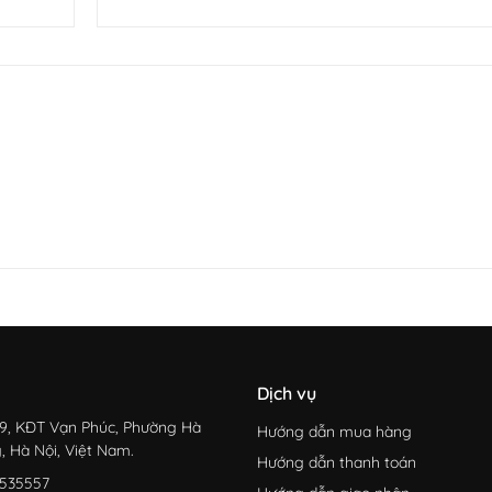
Dịch vụ
9, KĐT Vạn Phúc, Phường Hà
Hướng dẫn mua hàng
, Hà Nội, Việt Nam.
Hướng dẫn thanh toán
535557