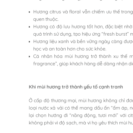
Hương citrus và floral vẫn chiếm ưu thế tron
quen thuộc.
Hương có độ lưu hương tốt hơn, đặc biệt nhờ
quá trình sử dụng, tạo hiệu ứng “fresh burst” 
Hương liệu xanh và bền vững ngày càng được 
học và an toàn hơn cho sức khỏe.
Cá nhân hóa mùi hương trở thành xu thế mớ
fragrance”, giúp khách hàng dễ dàng nhận di
Khi mùi hương trở thành yếu tố cạnh tranh
Ở cấp độ thương mại, mùi hương không chỉ đơn 
loại nước xả vải có thể mang dấu ấn “ấm áp, n
lại chọn hướng đi “năng động, tươi mới” với c
không phải vì độ sạch, mà vì họ yêu thích mùi hư