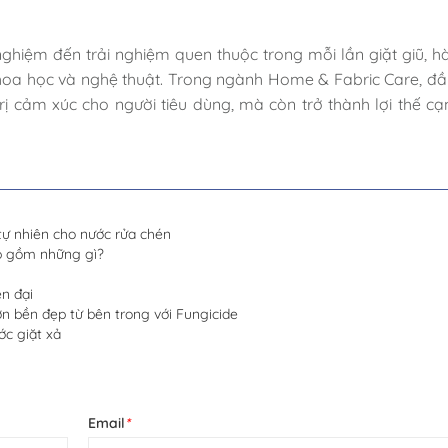
ghiệm đến trải nghiệm quen thuộc trong mỗi lần giặt giũ, hà
khoa học và nghệ thuật. Trong ngành Home & Fabric Care, đầ
rị cảm xúc cho người tiêu dùng, mà còn trở thành lợi thế cạ
ự nhiên cho nước rửa chén
ấp gồm những gì?
n đại
 bền đẹp từ bên trong với Fungicide
ớc giặt xả
Email
*