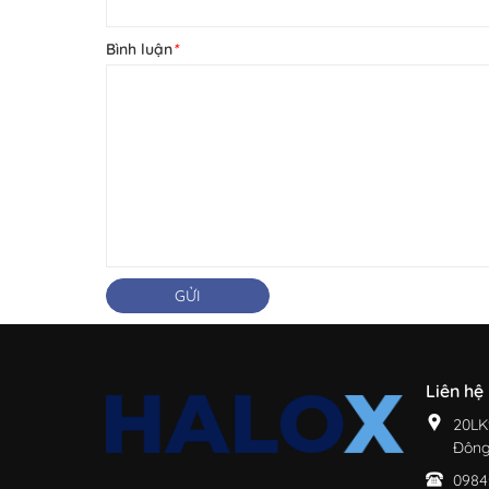
Bình luận
*
GỬI
Liên hệ
20LK
Đông
0984