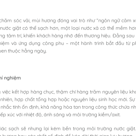
hăm sóc vải, mùi hương đóng vai trò như “ngôn ngữ cảm x
i nước giặt có thể sạch hơn, một loại nước xả có thể mềm hơ
rong tâm trí, khiến khách hàng nhớ đến thương hiệu. Đằng sau
ghiệm và ứng dụng công phu – một hành trình bắt đầu từ p
quen thuộc hằng ngày.
hí nghiệm
việc kết hợp hàng chục, thậm chí hàng trăm nguyên liệu kh
 nhiên, hợp chất tổng hợp hoặc nguyên liệu sinh học mới. Sự
nhắc tính ổn định, khả năng hòa tan trong công thức chứa nh
ếp xúc với nhiệt độ, ánh sáng và môi trường kiềm/axit.
ác sạch sẽ nhưng lại kém bền trong môi trường nước giặt.