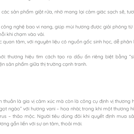
g các sản phẩm giặt rửa, nhờ mang lại cảm giác sạch sẽ, tươ
 công nghệ bao vi nang, giúp mùi hương được giải phóng từ 
mỗi khi chạm vào vải.
quan tâm, với nguyên liệu có nguồn gốc sinh học, dễ phân 
i: thương hiệu tìm cách tạo ra dấu ấn riêng biệt bằng “s
ện sản phẩm giữa thị trường cạnh tranh.
thuần là gia vị cảm xúc mà còn là công cụ định vị thương h
gọt ngào” với hương vani – hoa nhài; trong khi một thương h
itrus – thảo mộc. Người tiêu dùng đôi khi quyết định mua 
ơng gắn liền với sự an tâm, thoải mái.