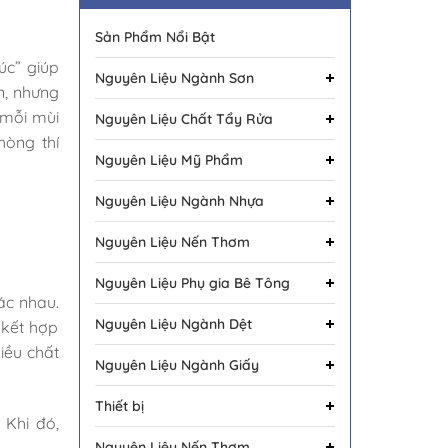
Sản Phẩm Nổi Bật
úc” giúp
Nguyên Liệu Ngành Sơn
n, nhưng
 mỗi mùi
Nguyên Liệu Chất Tẩy Rửa
hòng thí
Nguyên Liệu Mỹ Phẩm
Nguyên Liệu Ngành Nhựa
Nguyên Liệu Nến Thơm
Nguyên Liệu Phụ gia Bê Tông
ác nhau.
Nguyên Liệu Ngành Dệt
 kết hợp
iều chất
Nguyên Liệu Ngành Giấy
Thiết bị
 Khi đó,
Nguyên Liệu Nến Thơm