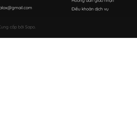
Hướng dẫn giao nhận
alox@gmail.com
Điều khoản dịch vụ
ung cấp bởi Sapo.