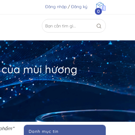
Đăng nhập
/
Đăng ký
0
h của mùi hương
n phẩm
”
Danh mục tin