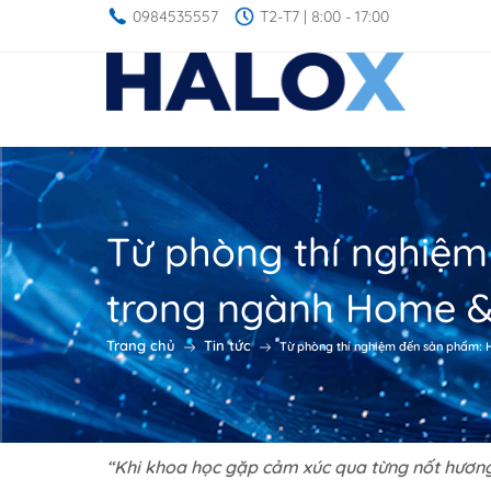
0984535557
T2-T7 | 8:00 - 17:00
Từ phòng thí nghiệm
trong ngành Home &
Trang chủ
Tin tức
Từ phòng thí nghiệm đến sản phẩm: 
“
Khi khoa học gặp cảm xúc qua từng nốt hương