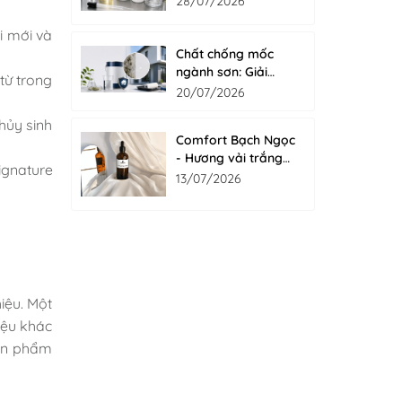
28/07/2026
i mới và
Chất chống mốc
ngành sơn: Giải
từ trong
pháp bảo vệ màng
20/07/2026
sơn bền đẹp từ bên
hủy sinh
trong với Fungicide
Comfort Bạch Ngọc
- Hương vải trắng
ignature
tinh khôi cho nước
13/07/2026
giặt xả
iệu. Một
iệu khác
sản phẩm