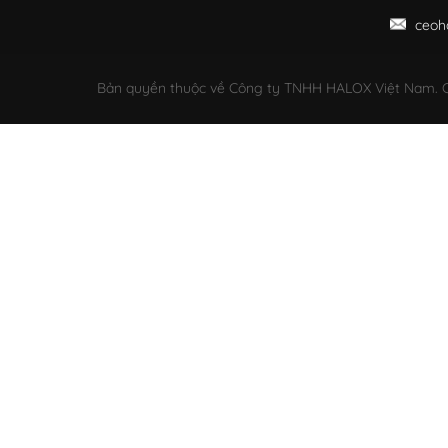
ceoh
Bản quyền thuộc về Công ty TNHH HALOX Việt Nam. C