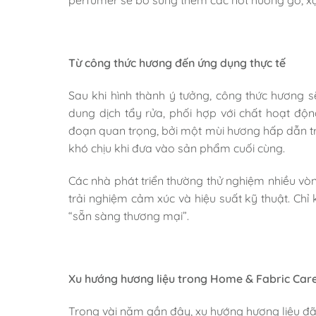
perfumer sẽ bổ sung thêm các nốt hương gỗ, xạ 
Từ công thức hương đến ứng dụng thực tế
Sau khi hình thành ý tưởng, công thức hương s
dung dịch tẩy rửa, phối hợp với chất hoạt động
đoạn quan trọng, bởi một mùi hương hấp dẫn tro
khó chịu khi đưa vào sản phẩm cuối cùng.
Các nhà phát triển thường thử nghiệm nhiều vòng
trải nghiệm cảm xúc và hiệu suất kỹ thuật. Chỉ
“sẵn sàng thương mại”.
Xu hướng hương liệu trong Home & Fabric Car
Trong vài năm gần đây, xu hướng hương liệu đã c