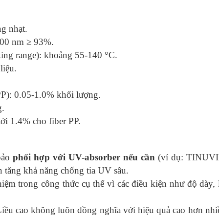
ng nhạt.
 500 nm ≥ 93%.
ting range): khoảng 55-140 °C.
liệu.
): 0.05-1.0% khối lượng.
g.
ới 1.4% cho fiber PP.
bảo
phối hợp với UV-absorber nếu cần
(ví dụ: TINUVIN
n tăng khả năng chống tia UV sâu.
iệm trong công thức cụ thể vì các điều kiện như độ dày,
Liều cao không luôn đồng nghĩa với hiệu quả cao hơn nhiề