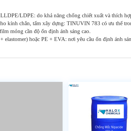
 LLDPE/LDPE: do khả năng chống chiết xuất và thích hợ
ho kính chắn, tấm xây dựng: TINUVIN 783 có ưu thế trong
P film mỏng cần độ ổn định ánh sáng cao.
 elastomer) hoặc PE + EVA: nơi yêu cầu ổn định ánh sáng