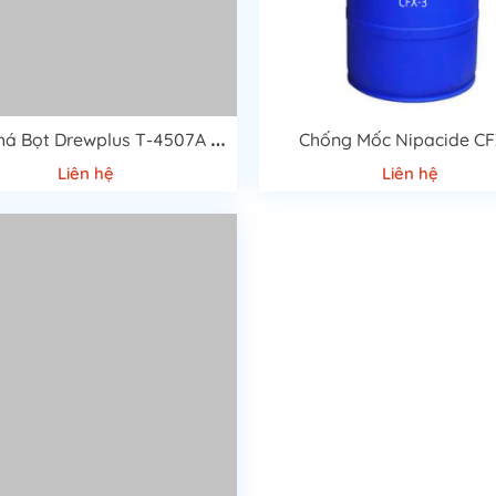
C
hất Phá Bọt Drewplus T-4507A Cao Cấp
Chống Mốc Nipacide CF
Liên hệ
Liên hệ