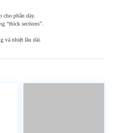
p cho phần dày.
 “thick sections”.
 và nhiệt lâu dài.