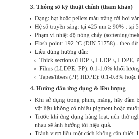
3. Thông số kỹ thuật chính (tham khảo)
Dạng: hạt hoặc pellets màu trắng tới hơi và
Hệ số truyền sáng: tại 425 nm ≥ 90% ; tại
Phạm vi nhiệt độ nóng chảy (softening/mel
Flash point: 192 °C (DIN 51758) - theo dữ 
Liều dùng hướng dẫn:
Thick sections (HDPE, LLDPE, LDPE, PP
Films (LLDPE, PP): 0.1-1.0% khối lượn
Tapes/fibers (PP, HDPE): 0.1-0.8% hoặc t
4. Hướng dẫn ứng dụng & liều lượng
Khi sử dụng trong phim, màng, hãy đảm 
vật liệu không có nhiều pigment hoặc muố
Trước khi ứng dụng hàng loạt, nên thử ngh
nhau sẽ ảnh hưởng tới hiệu quả.
Tránh vượt liều một cách không cần thiết: 