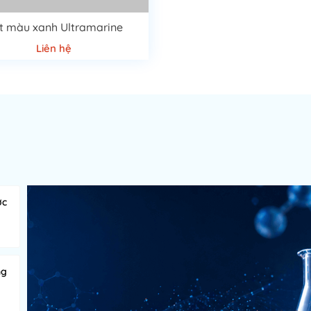
t màu xanh Ultramarine
Liên hệ
ớc
ng