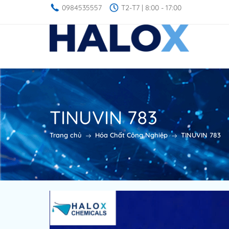
0984535557
T2-T7 | 8:00 - 17:00
TINUVIN 783
Trang chủ
Hóa Chất Công Nghiệp
TINUVIN 783