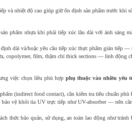
tiếp và nhiệt độ cao giúp giữ ổn định sản phẩm trước khi s
sản phẩm nhựa khi phải tiếp xúc lâu dài với ánh sáng mặt
 định dài và/hoặc yêu cầu tiếp xúc thực phẩm gián tiếp 
a, copolymer, film, thậm chí thick sections — linh động c
ưng việc chọn liều phù hợp
phụ thuộc vào nhiều yếu t
.
hẩm (indirect food contact), cần kiểm tra tiêu chuẩn phù 
bảo vệ khỏi tia UV trực tiếp như UV-absorber — nên câ
cách thức bảo quản, sử dụng, an toàn lao động như tránh 