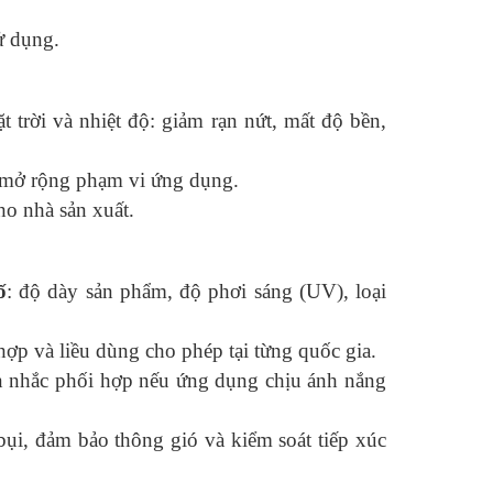
ử dụng.
 trời và nhiệt độ: giảm rạn nứt, mất độ bền,
— mở rộng phạm vi ứng dụng.
ho nhà sản xuất.
ố
: độ dày sản phẩm, độ phơi sáng (UV), loại
hợp và liều dùng cho phép tại từng quốc gia.
n nhắc phối hợp nếu ứng dụng chịu ánh nắng
bụi, đảm bảo thông gió và kiểm soát tiếp xúc