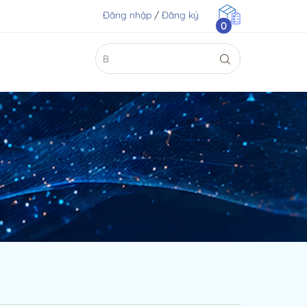
Đăng nhập
/
Đăng ký
0