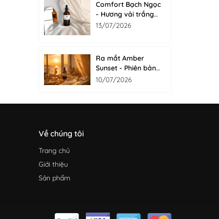
Comfort Bạch Ngọc
- Hương vải trắng
tinh khôi cho nước
13/07/2026
giặt xả
Ra mắt Amber
Sunset - Phiên bản
Hương Cá Ngựa cải
10/07/2026
tiến vượt trội
Về chúng tôi
Trang chủ
Giới thiệu
Sản phẩm