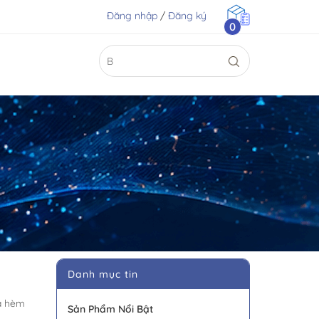
Đăng nhập
/
Đăng ký
0
Danh mục tin
ựa hèm
Sản Phẩm Nổi Bật