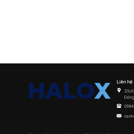
Liên hệ
20LK
Đông
0984
ceoh