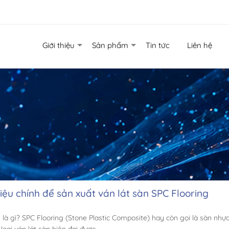
Giới thiệu
Sản phẩm
Tin tức
Liên hệ
iệu chính để sản xuất ván lát sàn SPC Flooring
 là gì? SPC Flooring (Stone Plastic Composite) hay còn gọi là sàn nh