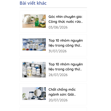
Bài viết khác
Góc nhìn chuyên gia:
Công thức nước rửa
chén cao cấp gồm
03/08/2026
những gì?
Top 10 nhóm nguyên
liệu trong công thức
sơn nước
31/07/2026
Top 10 nhóm nguyên
liệu trong công thức
nước giặt hiện đại
28/07/2026
Chất chống mốc
ngành sơn: Giải
pháp bảo vệ màng
20/07/2026
sơn bền đẹp từ bên
trong với Fungicide