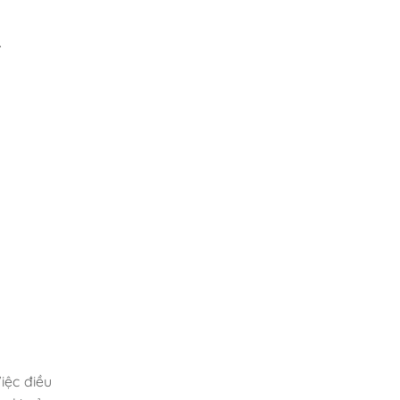
.
iệc điều