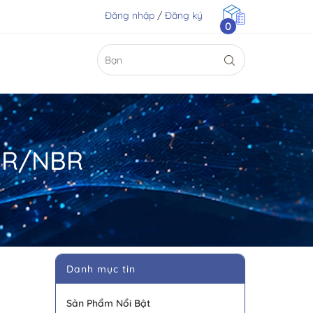
Đăng nhập
/
Đăng ký
0
SBR/NBR
Danh mục tin
Sản Phẩm Nổi Bật