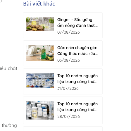
u.
Bài viết khác
Ginger - Sắc gừng
ấm nồng đánh thức
cảm giác sạch tự
07/08/2026
nhiên cho nước rửa
chén
Góc nhìn chuyên gia:
Công thức nước rửa
chén cao cấp gồm
03/08/2026
những gì?
iều chất
Top 10 nhóm nguyên
liệu trong công thức
sơn nước
31/07/2026
Top 10 nhóm nguyên
liệu trong công thức
nước giặt hiện đại
28/07/2026
0 thường