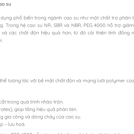
ao su
dụng phổ biến trong ngành cao su như một chất trợ phân t
công. Trong hệ cao su NR, SBR và NBR, PEG 4000 hỗ trợ giả
 và các chất độn hiệu quả hơn, từ đó cải thiện tính đồng 
i.
hể tương tác với bề mặt chất độn và mạng lưới polymer của
t trong quá trình nhào trộn.
tes), giúp tăng hiệu quả phân tán.
ng gia công và dòng chảy của cao su.
p – lưu hoá.