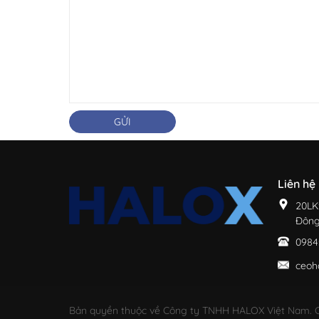
GỬI
Liên hệ
20LK
Đông
0984
ceoh
Bản quyền thuộc về Công ty TNHH HALOX Việt Nam. C