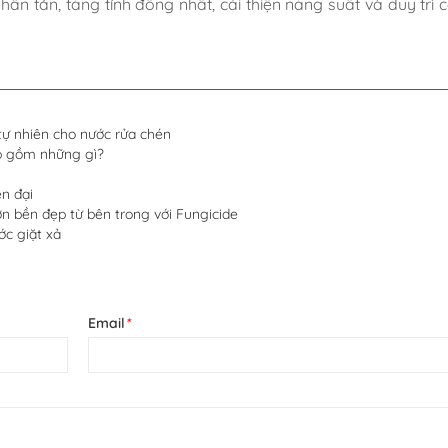
hân tán, tăng tính đồng nhất, cải thiện năng suất và duy trì c
ự nhiên cho nước rửa chén
ấp gồm những gì?
n đại
 bền đẹp từ bên trong với Fungicide
ớc giặt xả
Email
*