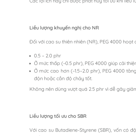
Các lợi ích này chỉ được phát huy tối ưu khi li
Liều lượng khuyến nghị cho NR
Đối với cao su thiên nhiên (NR), PEG 4000 hoạt
0.5 – 2.0 phr
Ở mức thấp (~0.5 phr), PEG 4000 giúp cải thi
Ở mức cao hơn (~1.5–2.0 phr), PEG 4000 tăn
độn hoặc cần độ chảy tốt.
Không nên dùng vượt quá 2.5 phr vì dễ gây giả
Liều lượng tối ưu cho SBR
Với cao su Butadiene-Styrene (SBR), vốn có 