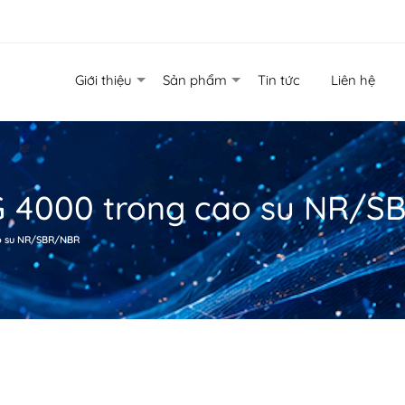
Giới thiệu
Sản phẩm
Tin tức
Liên hệ
EG 4000 trong cao su NR/
ao su NR/SBR/NBR