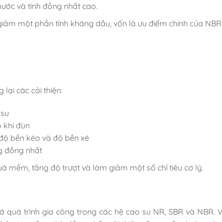
hước và tính đồng nhất cao.
iảm một phần tính kháng dầu, vốn là ưu điểm chính của NBR
lại các cải thiện:
 su
 khi đùn
 độ bền kéo và độ bền xé
g đồng nhất
 mềm, tăng độ trượt và làm giảm một số chỉ tiêu cơ lý.
á quá trình gia công trong các hệ cao su NR, SBR và NBR. V