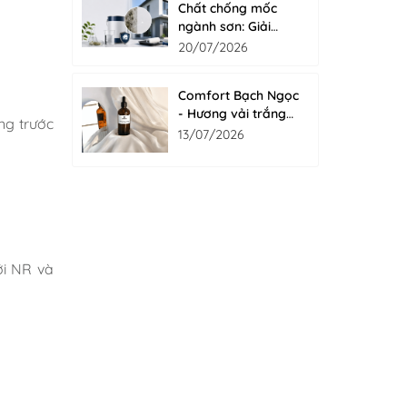
Chất chống mốc
ngành sơn: Giải
pháp bảo vệ màng
20/07/2026
sơn bền đẹp từ bên
trong với Fungicide
Comfort Bạch Ngọc
- Hương vải trắng
ng trước
tinh khôi cho nước
13/07/2026
giặt xả
ới NR và