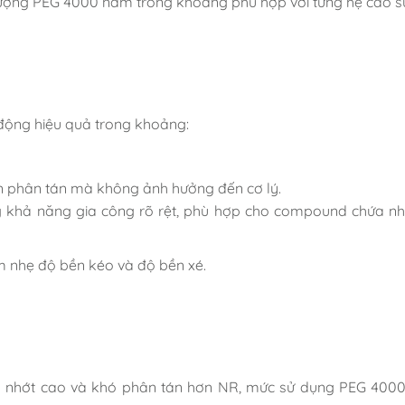
ều lượng PEG 4000 nằm trong khoảng phù hợp với từng hệ cao s
 động hiệu quả trong khoảng:
ện phân tán mà không ảnh hưởng đến cơ lý.
g khả năng gia công rõ rệt, phù hợp cho compound chứa nh
m nhẹ độ bền kéo và độ bền xé.
độ nhớt cao và khó phân tán hơn NR, mức sử dụng PEG 400