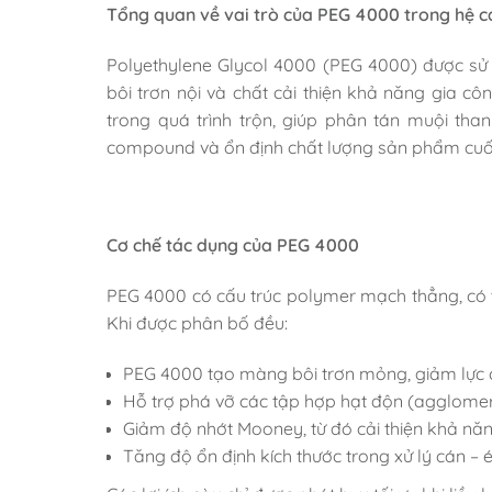
Tổng quan về vai trò của PEG 4000 trong hệ c
Polyethylene Glycol 4000 (PEG 4000) được sử 
bôi trơn nội và chất cải thiện khả năng gia 
trong quá trình trộn, giúp phân tán muội than
compound và ổn định chất lượng sản phẩm cuố
Cơ chế tác dụng của PEG 4000
PEG 4000 có cấu trúc polymer mạch thẳng, có t
Khi được phân bố đều:
PEG 4000 tạo màng bôi trơn mỏng, giảm lực cắ
Hỗ trợ phá vỡ các tập hợp hạt độn (agglomera
Giảm độ nhớt Mooney, từ đó cải thiện khả nă
Tăng độ ổn định kích thước trong xử lý cán – é