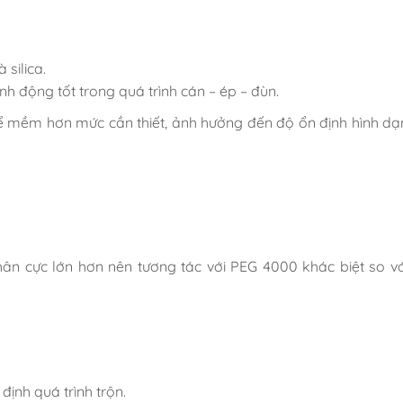
 silica.
h động tốt trong quá trình cán – ép – đùn.
ể mềm hơn mức cần thiết, ảnh hưởng đến độ ổn định hình dạ
hân cực lớn hơn nên tương tác với PEG 4000 khác biệt so v
định quá trình trộn.