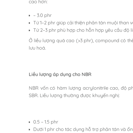
cao hơn:
– 3.0 phr
Từ 1–2 phr giúp cải thiện phân tán muội than và
Từ 2–3 phr phù hợp cho hỗn hợp yêu cầu độ lin
Ở liều lượng quá cao (>3 phr), compound có th
lưu hoá.
Liều lượng áp dụng cho NBR
NBR vốn có hàm lượng acrylonitrile cao, độ p
SBR. Liều lượng thường được khuyến nghị:
0.5 – 1.5 phr
Dưới 1 phr cho tác dụng hỗ trợ phân tán và ổn 