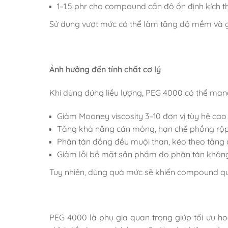
1–1.5 phr cho compound cần độ ổn định kích t
Sử dụng vượt mức có thể làm tăng độ mềm và g
Ảnh hưởng đến tính chất cơ lý
Khi dùng đúng liều lượng, PEG 4000 có thể mang 
Giảm Mooney viscosity 3–10 đơn vị tùy hệ cao
Tăng khả năng cán mỏng, hạn chế phồng rộp
Phân tán đồng đều muội than, kéo theo tăng
Giảm lỗi bề mặt sản phẩm do phân tán khôn
Tuy nhiên, dùng quá mức sẽ khiến compound quá
PEG 4000 là phụ gia quan trọng giúp tối ưu ho