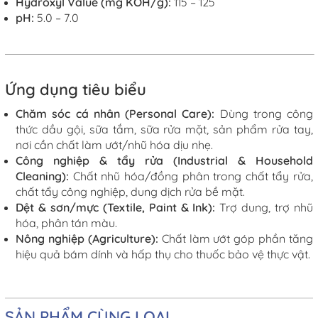
Hydroxyl Value (mg KOH/g)
:
115 – 125
pH
:
5.0 – 7.0
Ứng dụng tiêu biểu
Chăm sóc cá nhân (Personal Care):
Dùng trong công
thức dầu gội, sữa tắm, sữa rửa mặt, sản phẩm rửa tay,
nơi cần chất làm ướt/nhũ hóa dịu nhẹ.
Công nghiệp & tẩy rửa (Industrial & Household
Cleaning):
C
hất nhũ hóa/đồng phân trong chất tẩy rửa,
chất tẩy công nghiệp, dung dịch rửa bề mặt.
Dệt & sơn/mực (Textile, Paint & Ink):
T
rợ dung, trợ nhũ
hóa, phân tán màu.
Nông nghiệp (Agriculture):
C
hất làm ướt góp phần tăng
hiệu quả bám dính và hấp thụ cho thuốc bảo
vệ thực vật.
SẢN PHẨM CÙNG LOẠI