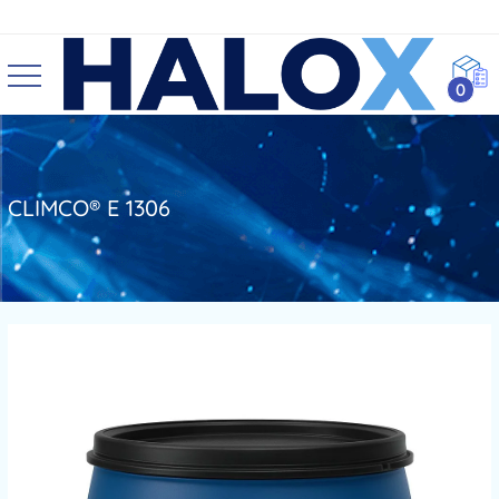
0
CLIMCO® E 1306