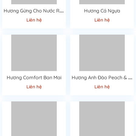
H
ương Gừng Cho Nước Rửa Chén
Hương Cá Ngựa
Liên hệ
Liên hệ
H
ương Anh Đào Peach & Rose
Hương Comfort Ban Mai
Liên hệ
Liên hệ