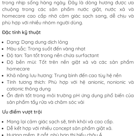
trong nhịp sống hàng ngày. Đây là dòng hương được ưa
chuộng trong các sản phẩm nước giặt, nước xả và
homecare cao cấp nhờ cảm giác sạch sang, dễ chịu và
phù hợp với nhiều nhóm người dùng.
Đặc tính kỹ thuật
Dạng: Dạng dung dịch lỏng
Màu sắc: Trong suốt đến vàng nhạt
Độ tan: Tan tốt trong nền chứa surfactant
Độ bền mùi: Tốt trên nền giặt xả và các sản phẩm
homecare
Khả năng lưu hương: Trung bình đến cao tùy hệ nền
Tính tương thích: Phù hợp với hệ anionic, nonionic và
cationic thông dụng
Ổn định tốt trong môi trường pH ứng dụng phổ biến của
sản phẩm tẩy rửa và chăm sóc vải
Ưu điểm vượt trội
Mang lại cảm giác sạch sẽ, tinh khôi và cao cấp.
Dễ kết hợp với nhiều concept sản phẩm giặt xả.
Hương mềm, ít gắt, phù hợp thị hiếu châu Á.