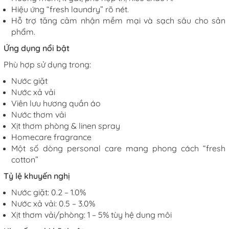
Hiệu ứng “fresh laundry” rõ nét.
Hỗ trợ tăng cảm nhận mềm mại và sạch sâu cho sản
phẩm.
Ứng dụng nổi bật
Phù hợp sử dụng trong:
Nước giặt
Nước xả vải
Viên lưu hương quần áo
Nước thơm vải
Xịt thơm phòng & linen spray
Homecare fragrance
Một số dòng personal care mang phong cách “fresh
cotton”
Tỷ lệ khuyến nghị
Nước giặt: 0.2 – 1.0%
Nước xả vải: 0.5 – 3.0%
Xịt thơm vải/phòng: 1 – 5% tùy hệ dung môi