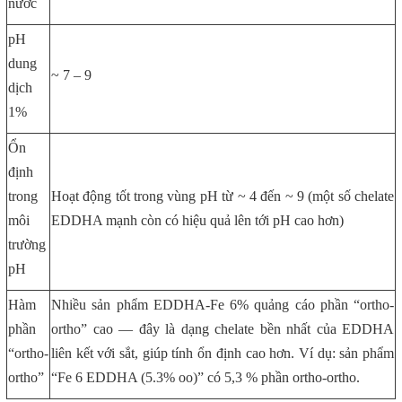
nước
pH
dung
~ 7 – 9
dịch
1%
Ổn
định
trong
Hoạt động tốt trong vùng pH từ ~ 4 đến ~ 9 (một số chelate
môi
EDDHA mạnh còn có hiệu quả lên tới pH cao hơn)
trường
pH
Hàm
Nhiều sản phẩm EDDHA-Fe 6% quảng cáo phần “ortho-
phần
ortho” cao — đây là dạng chelate bền nhất của EDDHA
“ortho-
liên kết với sắt, giúp tính ổn định cao hơn. Ví dụ: sản phẩm
ortho”
“Fe 6 EDDHA (5.3% oo)” có 5,3 % phần ortho-ortho.