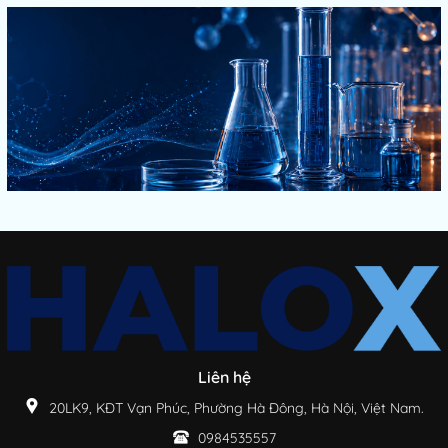
Liên hệ
20LK9, KĐT Vạn Phúc, Phường Hà Đông, Hà Nội, Việt Nam.
0984535557