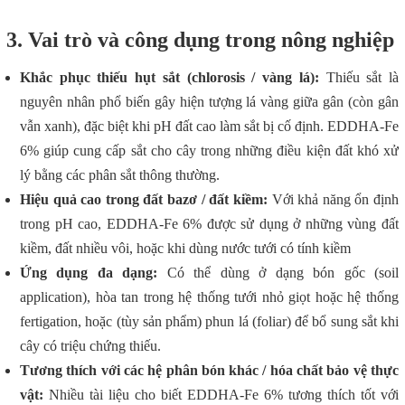
3. Vai trò và công dụng trong nông nghiệp
Khắc phục thiếu hụt sắt (chlorosis / vàng lá):
Thiếu sắt là
nguyên nhân phổ biến gây hiện tượng lá vàng giữa gân (còn gân
vẫn xanh), đặc biệt khi pH đất cao làm sắt bị cố định. EDDHA-Fe
6% giúp cung cấp sắt cho cây trong những điều kiện đất khó xử
lý bằng các phân sắt thông thường.
Hiệu quả cao trong đất bazơ / đất kiềm:
Với khả năng ổn định
trong pH cao, EDDHA-Fe 6% được sử dụng ở những vùng đất
kiềm, đất nhiều vôi, hoặc khi dùng nước tưới có tính kiềm
Ứng dụng đa dạng:
Có thể dùng ở dạng bón gốc (soil
application), hòa tan trong hệ thống tưới nhỏ giọt hoặc hệ thống
fertigation, hoặc (tùy sản phẩm) phun lá (foliar) để bổ sung sắt khi
cây có triệu chứng thiếu.
Tương thích với các hệ phân bón khác / hóa chất bảo vệ thực
vật:
Nhiều tài liệu cho biết EDDHA-Fe 6% tương thích tốt với