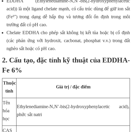
EDDHA (Ethylenediamine-N,N′-bis(2-hydroxyphenylacetic
acid)) là một ligand chelate mạnh, có cấu trúc dùng để giữ ion sắt
(Fe³⁺) trong dạng dễ hấp thụ và tương đối ổn định trong môi
trường đất có pH cao.
Chelate EDDHA cho phép sắt không bị kết tủa hoặc bị cố định
(các phản ứng với hydroxit, cacbonat, phosphat v.v.) trong đất
nghèo sắt hoặc có pH cao.
2. Cấu tạo, đặc tính kỹ thuật của EDDHA-
Fe 6%
Thuộc
Giá trị / đặc điểm
tính
Tên
Ethylenediamine-N,N′-bis(2-hydroxyphenylacetic acid),
hóa
phức sắt natri
học
CAS