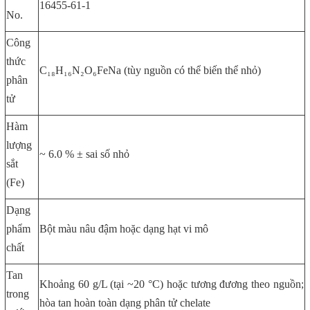
16455-61-1
No.
Công
thức
C₁₈H₁₆N₂O₆FeNa (tùy nguồn có thể biến thể nhỏ)
phân
tử
Hàm
lượng
~ 6.0 % ± sai số nhỏ
sắt
(Fe)
Dạng
phẩm
Bột màu nâu đậm hoặc dạng hạt vi mô
chất
Tan
Khoảng 60 g/L (tại ~20 °C) hoặc tương đương theo nguồn;
trong
hòa tan hoàn toàn dạng phân tử chelate