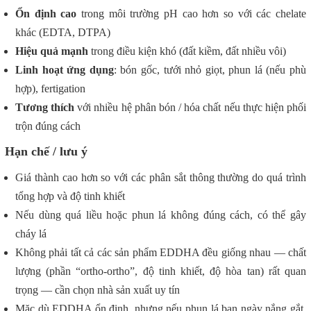
Ổn định cao
trong môi trường pH cao hơn so với các chelate
khác (EDTA, DTPA)
Hiệu quả mạnh
trong điều kiện khó (đất kiềm, đất nhiều vôi)
Linh hoạt ứng dụng
: bón gốc, tưới nhỏ giọt, phun lá (nếu phù
hợp), fertigation
Tương thích
với nhiều hệ phân bón / hóa chất nếu thực hiện phối
trộn đúng cách
Hạn chế / lưu ý
Giá thành cao hơn so với các phân sắt thông thường do quá trình
tổng hợp và độ tinh khiết
Nếu dùng quá liều hoặc phun lá không đúng cách, có thể gây
cháy lá
Không phải tất cả các sản phẩm EDDHA đều giống nhau — chất
lượng (phần “ortho-ortho”, độ tinh khiết, độ hòa tan) rất quan
trọng — cần chọn nhà sản xuất uy tín
Mặc dù EDDHA ổn định, nhưng nếu phun lá ban ngày nắng gắt,