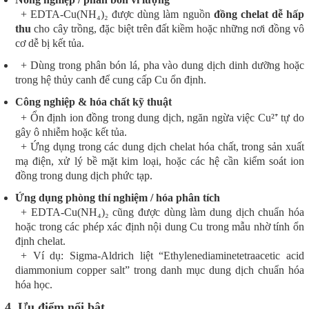
+ EDTA-Cu(NH₄)₂ được dùng làm nguồn
đồng chelat dễ hấp
thu
cho cây trồng, đặc biệt trên đất kiềm hoặc những nơi đồng vô
cơ dễ bị kết tủa.
+ Dùng trong phân bón lá, pha vào dung dịch dinh dưỡng hoặc
trong hệ thủy canh để cung cấp Cu ổn định.
Công nghiệp & hóa chất kỹ thuật
+ Ổn định ion đồng trong dung dịch, ngăn ngừa việc Cu²⁺ tự do
gây ô nhiễm hoặc kết tủa.
+ Ứng dụng trong các dung dịch chelat hóa chất, trong sản xuất
mạ điện, xử lý bề mặt kim loại, hoặc các hệ cần kiểm soát ion
đồng trong dung dịch phức tạp.
Ứng dụng phòng thí nghiệm / hóa phân tích
+ EDTA-Cu(NH₄)₂ cũng được dùng làm dung dịch chuẩn hóa
hoặc trong các phép xác định nội dung Cu trong mẫu nhờ tính ổn
định chelat.
+ Ví dụ: Sigma-Aldrich liệt “Ethylenediaminetetraacetic acid
diammonium copper salt” trong danh mục dung dịch chuẩn hóa
hóa học.
4. Ưu điểm nổi bật