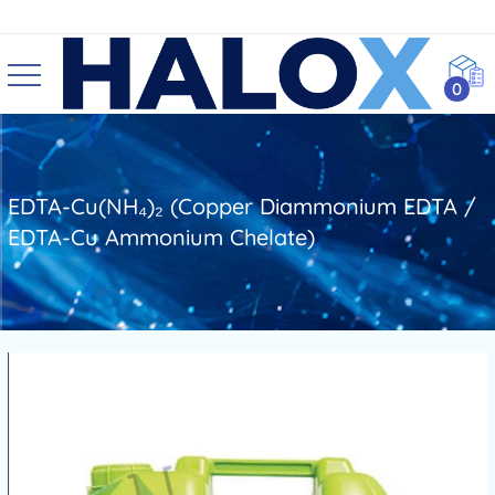
0
EDTA-Cu(NH₄)₂ (Copper Diammonium EDTA /
EDTA-Cu Ammonium Chelate)