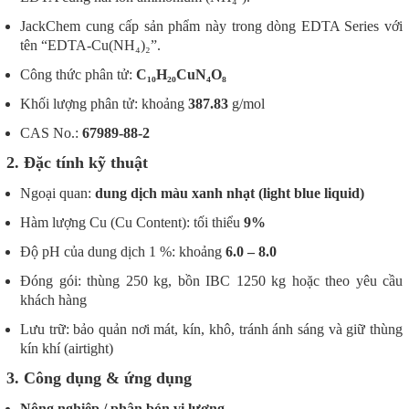
JackChem cung cấp sản phẩm này trong dòng EDTA Series với
tên “EDTA-Cu(NH₄)₂”.
Công thức phân tử:
C₁₀H₂₀CuN₄O₈
Khối lượng phân tử: khoảng
387.83
g/mol
CAS No.:
67989-88-2
2. Đặc tính kỹ thuật
Ngoại quan:
dung dịch màu xanh nhạt (light blue liquid)
Hàm lượng Cu (Cu Content): tối thiểu
9%
Độ pH của dung dịch 1 %: khoảng
6.0 – 8.0
Đóng gói: thùng 250 kg, bồn IBC 1250 kg hoặc theo yêu cầu
khách hàng
Lưu trữ: bảo quản nơi mát, kín, khô, tránh ánh sáng và giữ thùng
kín khí (airtight)
3. Công dụng & ứng dụng
Nông nghiệp / phân bón vi lượng