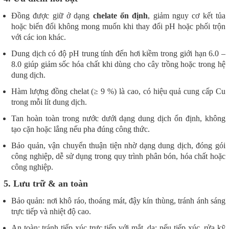
Đồng được giữ ở dạng
chelate ổn định
, giảm nguy cơ kết tủa
hoặc biến đổi không mong muốn khi thay đổi pH hoặc phối trộn
với các ion khác.
Dung dịch có độ pH trung tính đến hơi kiềm trong giới hạn 6.0 –
8.0 giúp giảm sốc hóa chất khi dùng cho cây trồng hoặc trong hệ
dung dịch.
Hàm lượng đồng chelat (≥ 9 %) là cao, có hiệu quả cung cấp Cu
trong mỗi lít dung dịch.
Tan hoàn toàn trong nước dưới dạng dung dịch ổn định, không
tạo cặn hoặc lắng nếu pha đúng công thức.
Bảo quản, vận chuyển thuận tiện nhờ dạng dung dịch, đóng gói
công nghiệp, dễ sử dụng trong quy trình phân bón, hóa chất hoặc
công nghiệp.
5. Lưu trữ & an toàn
Bảo quản: nơi khô ráo, thoáng mát, đậy kín thùng, tránh ánh sáng
trực tiếp và nhiệt độ cao.
An toàn: tránh tiếp xúc trực tiếp với mắt, da; nếu tiếp xúc, rửa kỹ