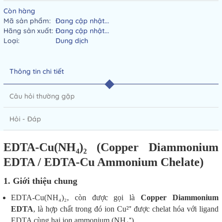
Còn hàng
Mã sản phẩm:
Đang cập nhật...
Hãng sản xuất:
Đang cập nhật...
Loại:
Dung dịch
Thông tin chi tiết
Câu hỏi thường gặp
Hỏi - Đáp
EDTA-Cu(NH₄)₂ (Copper Diammonium
EDTA / EDTA-Cu Ammonium Chelate)
1. Giới thiệu chung
EDTA-Cu(NH₄)₂, còn được gọi là
Copper Diammonium
EDTA
, là hợp chất trong đó ion Cu²⁺ được chelat hóa với ligand
EDTA cùng hai ion ammonium (NH₄⁺).