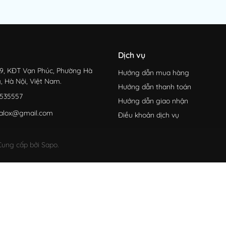
Dịch vụ
9, KĐT Vạn Phúc, Phường Hà
Hướng dẫn mua hàng
, Hà Nội, Việt Nam.
Hướng dẫn thanh toán
535557
Hướng dẫn giao nhận
alox@gmail.com
Điều khoản dịch vụ
ung cấp bởi Sapo.