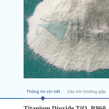
Thông tin chi tiết
Câu hỏi thường gặp
Titanium Dioxide TiO₂ R960