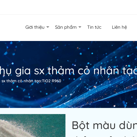
Giới thiệu
Sản phẩm
Tin tức
Liên hệ
ụ gia sx thảm cỏ nhân tạ
 sx thảm cỏ nhân tạo:TiO2 R960
Bột màu dùn