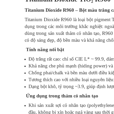
Titanium Dioxide R960 – Bột màu trắng c
Titanium Dioxide R960 là loại bột pigment Ti
dụng trong các môi trường khắc nghiệt: ngoà
dùng trong sản xuất thảm cỏ nhân tạo, R960 
có độ sáng đẹp, độ bền màu và khả năng chốn
Tính năng nổi bật
Độ trắng rất cao: chỉ số CIE L* ~ 99.9, đả
Khả năng che phủ mạnh (hiding power) và p
Chống phai/chalk và bền màu dưới điều kiện 
Tương thích cao với nhiều loại nguyên liệu
Dạng bột khô, tỷ trọng ~3.9, giúp định lượ
Ứng dụng trong thảm cỏ nhân tạo
Khi sản xuất sợi cỏ nhân tạo (polyethyle
đầu, không bị xỉn hoặc ngả vàng sau thời g