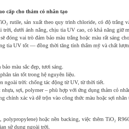
ao cấp cho thảm cỏ nhân tạo
O₂ rutile, sản xuất theo quy trình chloride, có độ trắng
i trời, dưới ánh nắng, chịu tia UV cao, có khả năng giữ m
sẽ đóng vai trò đảm bảo màu trắng hoặc màu rất sáng cho
g tia UV tốt — đồng thời tăng tính thẩm mỹ và chất lượn
m bảo màu sắc đẹp, tươi sáng.
hân tán tốt trong hệ nguyên liệu.
ngoài trời: chống tác động từ UV, từ thời tiết.
: nhựa, sợi, polymer – phù hợp với ứng dụng thảm cỏ nhân
ng chính xác và dễ trộn vào công thức màu hoặc sợi nhân 
ne, polypropylene) hoặc nền backing, việc thêm TiO₂ R96
ian sử dụng ngoài trời.