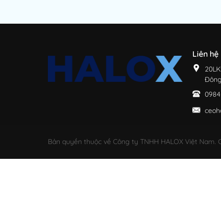
Liên hệ
20LK
Đông
0984
ceoh
Bản quyền thuộc về Công ty TNHH HALOX Việt Nam. C