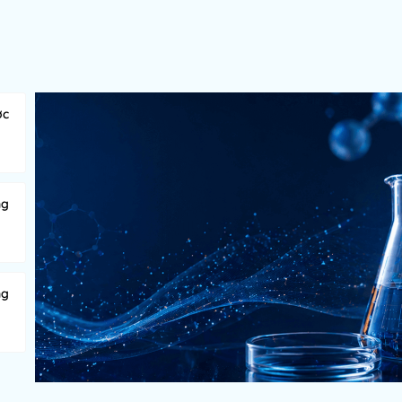
ớc
ng
ng