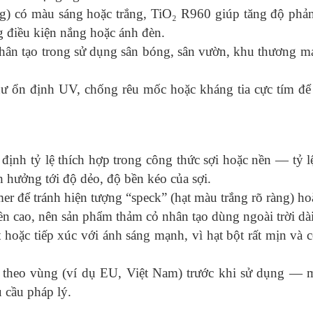
g) có màu sáng hoặc trắng, TiO₂ R960 giúp tăng độ phản 
g điều kiện nắng hoặc ánh đèn.
nhân tạo trong sử dụng sân bóng, sân vườn, khu thương 
ư ổn định UV, chống rêu mốc hoặc kháng tia cực tím để
 định tỷ lệ thích hợp trong công thức sợi hoặc nền — tỷ
hưởng tới độ dẻo, độ bền kéo của sợi.
mer để tránh hiện tượng “speck” (hạt màu trắng rõ ràng) 
 cao, nên sản phẩm thảm cỏ nhân tạo dùng ngoài trời dài 
 hoặc tiếp xúc với ánh sáng mạnh, vì hạt bột rất mịn và 
g theo vùng (ví dụ EU, Việt Nam) trước khi sử dụng —
 cầu pháp lý.