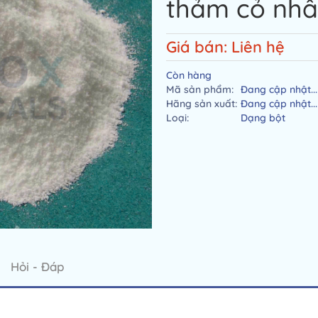
thảm cỏ nhâ
Giá bán: Liên hệ
Còn hàng
Mã sản phẩm:
Đang cập nhật...
Hãng sản xuất:
Đang cập nhật...
Loại:
Dạng bột
Hỏi - Đáp