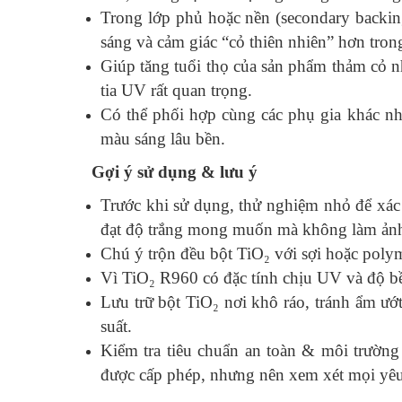
Trong lớp phủ hoặc nền (secondary backin
sáng và cảm giác “cỏ thiên nhiên” hơn tron
Giúp tăng tuổi thọ của sản phẩm thảm cỏ 
tia UV rất quan trọng.
Có thể phối hợp cùng các phụ gia khác nh
màu sáng lâu bền.
Gợi ý sử dụng & lưu ý
Trước khi sử dụng, thử nghiệm nhỏ để xác
đạt độ trắng mong muốn mà không làm ảnh 
Chú ý trộn đều bột TiO₂ với sợi hoặc poly
Vì TiO₂ R960 có đặc tính chịu UV và độ bền
Lưu trữ bột TiO₂ nơi khô ráo, tránh ẩm ướt
suất.
Kiểm tra tiêu chuẩn an toàn & môi trườn
được cấp phép, nhưng nên xem xét mọi yêu