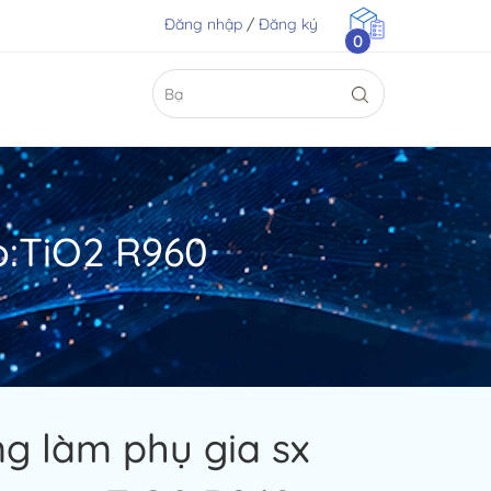
Đăng nhập
/
Đăng ký
0
o:TiO2 R960
g làm phụ gia sx